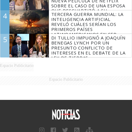
NUEVA PELÍCULA DE NETFLIX
SOBRE EL CASO DE UNA ESPOSA
QUE DESCUARTIZÓ A SU
4
TERCERA GUERRA MUNDIAL: LA
MARIDO
INTELIGENCIA ARTIFICIAL
REVELÓ CUÁLES SERÍAN LOS
PRIMEROS PAÍSES
LATINOAMERICANOS EN SER
5
DI TULLIO IMPUGNÓ A JOAQUÍN
DERROTADOS
BENEGAS LYNCH POR UN
PRESUNTO CONFLICTO DE
INTERESES EN EL DEBATE DE LA
LEY DE TIERRAS
Espacio Publicitario
Espacio Publicitario