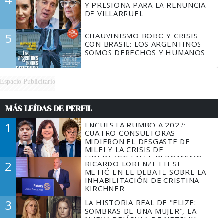
Y PRESIONA PARA LA RENUNCIA
DE VILLARRUEL
5
CHAUVINISMO BOBO Y CRISIS
CON BRASIL: LOS ARGENTINOS
SOMOS DERECHOS Y HUMANOS
Espacio Publicitario
MÁS LEÍDAS DE PERFIL
1
ENCUESTA RUMBO A 2027:
CUATRO CONSULTORAS
MIDIERON EL DESGASTE DE
MILEI Y LA CRISIS DE
LIDERAZGO EN EL PERONISMO
2
RICARDO LORENZETTI SE
METIÓ EN EL DEBATE SOBRE LA
INHABILITACIÓN DE CRISTINA
KIRCHNER
3
LA HISTORIA REAL DE "ELIZE:
SOMBRAS DE UNA MUJER", LA