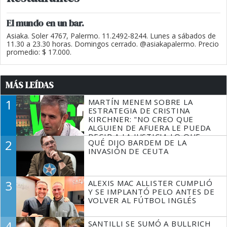
El mundo en un bar.
Asiaka. Soler 4767, Palermo. 11.2492-8244. Lunes a sábados de
11.30 a 23.30 horas. Domingos cerrado. @asiakapalermo. Precio
promedio: $ 17.000.
MÁS LEÍDAS
1
MARTÍN MENEM SOBRE LA
ESTRATEGIA DE CRISTINA
KIRCHNER: "NO CREO QUE
ALGUIEN DE AFUERA LE PUEDA
DECIR A LA JUSTICIA LO QUE
2
QUÉ DIJO BARDEM DE LA
TIENE QUE HACER"
INVASIÓN DE CEUTA
3
ALEXIS MAC ALLISTER CUMPLIÓ
Y SE IMPLANTÓ PELO ANTES DE
VOLVER AL FÚTBOL INGLÉS
4
SANTILLI SE SUMÓ A BULLRICH