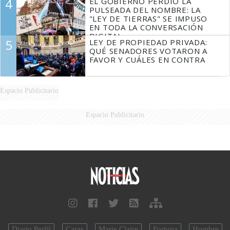
4
EL GOBIERNO PERDIÓ LA
FUEGO
PULSEADA DEL NOMBRE: LA
"LEY DE TIERRAS" SE IMPUSO
EN TODA LA CONVERSACIÓN
DIGITAL
5
LEY DE PROPIEDAD PRIVADA:
QUÉ SENADORES VOTARON A
FAVOR Y CUÁLES EN CONTRA
Espacio Publicitario
Espacio Publicitario
Diario Perfil
Caras
Marie Claire
Fortuna
Hombre