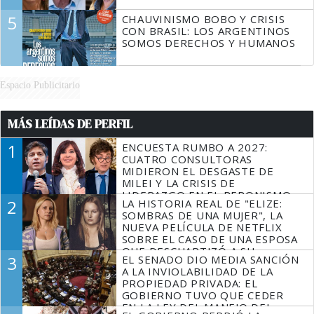
5
CHAUVINISMO BOBO Y CRISIS
CON BRASIL: LOS ARGENTINOS
SOMOS DERECHOS Y HUMANOS
Espacio Publicitario
MÁS LEÍDAS DE PERFIL
1
ENCUESTA RUMBO A 2027:
CUATRO CONSULTORAS
MIDIERON EL DESGASTE DE
MILEI Y LA CRISIS DE
LIDERAZGO EN EL PERONISMO
2
LA HISTORIA REAL DE "ELIZE:
SOMBRAS DE UNA MUJER", LA
NUEVA PELÍCULA DE NETFLIX
SOBRE EL CASO DE UNA ESPOSA
QUE DESCUARTIZÓ A SU
3
EL SENADO DIO MEDIA SANCIÓN
MARIDO
A LA INVIOLABILIDAD DE LA
PROPIEDAD PRIVADA: EL
GOBIERNO TUVO QUE CEDER
EN LA LEY DEL MANEJO DEL