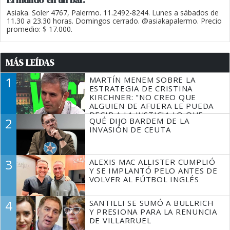
Asiaka. Soler 4767, Palermo. 11.2492-8244. Lunes a sábados de
11.30 a 23.30 horas. Domingos cerrado. @asiakapalermo. Precio
promedio: $ 17.000.
MÁS LEÍDAS
1
MARTÍN MENEM SOBRE LA
ESTRATEGIA DE CRISTINA
KIRCHNER: "NO CREO QUE
ALGUIEN DE AFUERA LE PUEDA
DECIR A LA JUSTICIA LO QUE
2
QUÉ DIJO BARDEM DE LA
TIENE QUE HACER"
INVASIÓN DE CEUTA
3
ALEXIS MAC ALLISTER CUMPLIÓ
Y SE IMPLANTÓ PELO ANTES DE
VOLVER AL FÚTBOL INGLÉS
4
SANTILLI SE SUMÓ A BULLRICH
Y PRESIONA PARA LA RENUNCIA
DE VILLARRUEL