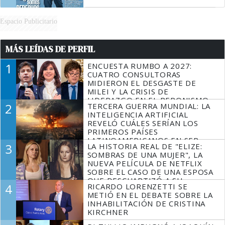
Espacio Publicitario
MÁS LEÍDAS DE PERFIL
1
ENCUESTA RUMBO A 2027:
CUATRO CONSULTORAS
MIDIERON EL DESGASTE DE
MILEI Y LA CRISIS DE
LIDERAZGO EN EL PERONISMO
2
TERCERA GUERRA MUNDIAL: LA
INTELIGENCIA ARTIFICIAL
REVELÓ CUÁLES SERÍAN LOS
PRIMEROS PAÍSES
LATINOAMERICANOS EN SER
3
LA HISTORIA REAL DE "ELIZE:
DERROTADOS
SOMBRAS DE UNA MUJER", LA
NUEVA PELÍCULA DE NETFLIX
SOBRE EL CASO DE UNA ESPOSA
QUE DESCUARTIZÓ A SU
4
RICARDO LORENZETTI SE
MARIDO
METIÓ EN EL DEBATE SOBRE LA
INHABILITACIÓN DE CRISTINA
KIRCHNER