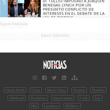
5
DI TULLIO IMPUGNÓ A JOAQUÍN
BENEGAS LYNCH POR UN
PRESUNTO CONFLICTO DE
INTERESES EN EL DEBATE DE LA
LEY DE TIERRAS
Espacio Publicitario
Espacio Publicitario
Diario Perfil
Caras
Marie Claire
Fortuna
Hombre
Weekend
Parabrisas
Supercampo
Look
Luz
Mía
Lunateen
BATimes