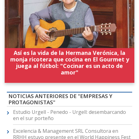
Así es la vida de la Hermana Verónica, la
monja ricotera que cocina en El Gourmet y
juega al fútbol: "Cocinar es un acto de
amor"
NOTICIAS ANTERIORES DE "EMPRESAS Y
PROTAGONISTAS"
Estudio Urgell - Penedo - Urgell: desembarcando
en el sur porteño
Excelencia & Management SRL Consultora en
RRHH estuvo presente en el World Happiness Fest