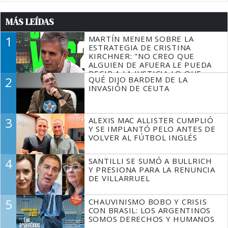
MÁS LEÍDAS
1
MARTÍN MENEM SOBRE LA
ESTRATEGIA DE CRISTINA
KIRCHNER: "NO CREO QUE
ALGUIEN DE AFUERA LE PUEDA
DECIR A LA JUSTICIA LO QUE
2
QUÉ DIJO BARDEM DE LA
TIENE QUE HACER"
INVASIÓN DE CEUTA
3
ALEXIS MAC ALLISTER CUMPLIÓ
Y SE IMPLANTÓ PELO ANTES DE
VOLVER AL FÚTBOL INGLÉS
4
SANTILLI SE SUMÓ A BULLRICH
Y PRESIONA PARA LA RENUNCIA
DE VILLARRUEL
5
CHAUVINISMO BOBO Y CRISIS
CON BRASIL: LOS ARGENTINOS
SOMOS DERECHOS Y HUMANOS