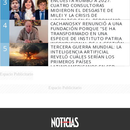
3
ENCUESTA RUMBO A 2027:
CUATRO CONSULTORAS
MIDIERON EL DESGASTE DE
MILEI Y LA CRISIS DE
LIDERAZGO EN EL PERONISMO
4
CACHANOSKY RENUNCIÓ A UNA
FUNDACIÓN PORQUE "SE HA
TRANSFORMADO EN UNA
ESPECIE DE INSTITUTO PATRIA
INCONDICIONAL DE LA GESTIÓN
5
TERCERA GUERRA MUNDIAL: LA
DE MILEI"
INTELIGENCIA ARTIFICIAL
REVELÓ CUÁLES SERÍAN LOS
PRIMEROS PAÍSES
LATINOAMERICANOS EN SER
DERROTADOS
Espacio Publicitario
Espacio Publicitario