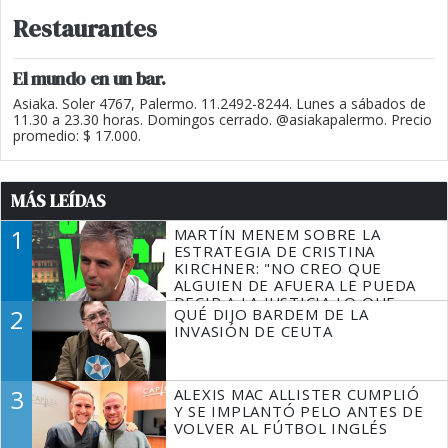
Restaurantes
El mundo en un bar.
Asiaka. Soler 4767, Palermo. 11.2492-8244. Lunes a sábados de
11.30 a 23.30 horas. Domingos cerrado. @asiakapalermo. Precio
promedio: $ 17.000.
MÁS LEÍDAS
1
MARTÍN MENEM SOBRE LA
ESTRATEGIA DE CRISTINA
KIRCHNER: "NO CREO QUE
ALGUIEN DE AFUERA LE PUEDA
DECIR A LA JUSTICIA LO QUE
2
QUÉ DIJO BARDEM DE LA
TIENE QUE HACER"
INVASIÓN DE CEUTA
3
ALEXIS MAC ALLISTER CUMPLIÓ
Y SE IMPLANTÓ PELO ANTES DE
VOLVER AL FÚTBOL INGLÉS