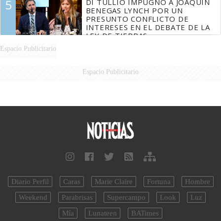
5
DI TULLIO IMPUGNÓ A JOAQUÍN
BENEGAS LYNCH POR UN
PRESUNTO CONFLICTO DE
INTERESES EN EL DEBATE DE LA
LEY DE TIERRAS
Espacio Publicitario
Espacio Publicitario
Diario Perfil
Caras
Marie Claire
Fortuna
Hombre
Weekend
Parabrisas
Supercampo
Look
Luz
Mía
Lunateen
BATimes