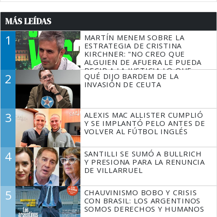
MÁS LEÍDAS
1
MARTÍN MENEM SOBRE LA
ESTRATEGIA DE CRISTINA
KIRCHNER: "NO CREO QUE
ALGUIEN DE AFUERA LE PUEDA
DECIR A LA JUSTICIA LO QUE
2
QUÉ DIJO BARDEM DE LA
TIENE QUE HACER"
INVASIÓN DE CEUTA
3
ALEXIS MAC ALLISTER CUMPLIÓ
Y SE IMPLANTÓ PELO ANTES DE
VOLVER AL FÚTBOL INGLÉS
4
SANTILLI SE SUMÓ A BULLRICH
Y PRESIONA PARA LA RENUNCIA
DE VILLARRUEL
5
CHAUVINISMO BOBO Y CRISIS
CON BRASIL: LOS ARGENTINOS
SOMOS DERECHOS Y HUMANOS