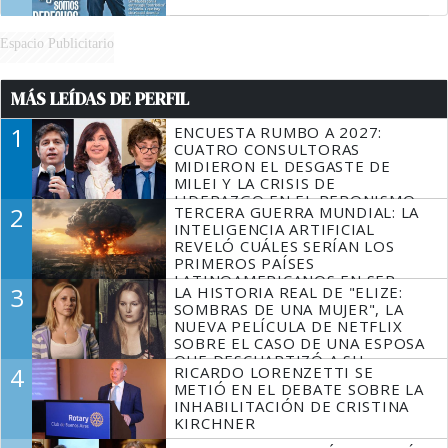
Espacio Publicitario
MÁS LEÍDAS DE PERFIL
1
ENCUESTA RUMBO A 2027:
CUATRO CONSULTORAS
MIDIERON EL DESGASTE DE
MILEI Y LA CRISIS DE
LIDERAZGO EN EL PERONISMO
2
TERCERA GUERRA MUNDIAL: LA
INTELIGENCIA ARTIFICIAL
REVELÓ CUÁLES SERÍAN LOS
PRIMEROS PAÍSES
LATINOAMERICANOS EN SER
3
LA HISTORIA REAL DE "ELIZE:
DERROTADOS
SOMBRAS DE UNA MUJER", LA
NUEVA PELÍCULA DE NETFLIX
SOBRE EL CASO DE UNA ESPOSA
QUE DESCUARTIZÓ A SU
4
RICARDO LORENZETTI SE
MARIDO
METIÓ EN EL DEBATE SOBRE LA
INHABILITACIÓN DE CRISTINA
KIRCHNER