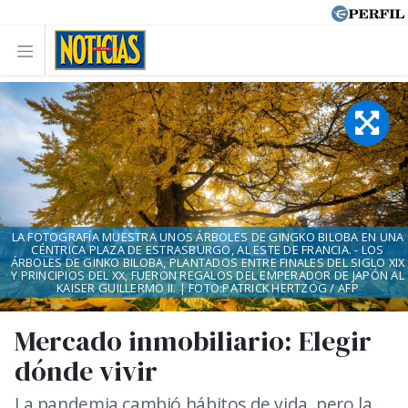
LA FOTOGRAFÍA MUESTRA UNOS ÁRBOLES DE GINGKO BILOBA EN UNA
CÉNTRICA PLAZA DE ESTRASBURGO, AL ESTE DE FRANCIA. - LOS
ÁRBOLES DE GINKO BILOBA, PLANTADOS ENTRE FINALES DEL SIGLO XIX
Y PRINCIPIOS DEL XX, FUERON REGALOS DEL EMPERADOR DE JAPÓN AL
KAISER GUILLERMO II. | FOTO:PATRICK HERTZOG / AFP
Mercado inmobiliario: Elegir
dónde vivir
La pandemia cambió hábitos de vida, pero la