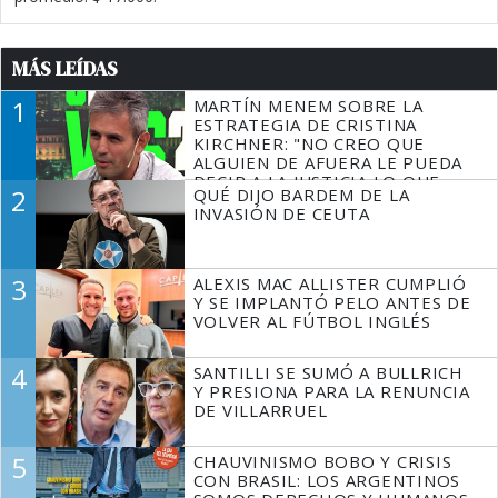
MÁS LEÍDAS
1
MARTÍN MENEM SOBRE LA
ESTRATEGIA DE CRISTINA
KIRCHNER: "NO CREO QUE
ALGUIEN DE AFUERA LE PUEDA
DECIR A LA JUSTICIA LO QUE
2
QUÉ DIJO BARDEM DE LA
TIENE QUE HACER"
INVASIÓN DE CEUTA
3
ALEXIS MAC ALLISTER CUMPLIÓ
Y SE IMPLANTÓ PELO ANTES DE
VOLVER AL FÚTBOL INGLÉS
4
SANTILLI SE SUMÓ A BULLRICH
Y PRESIONA PARA LA RENUNCIA
DE VILLARRUEL
5
CHAUVINISMO BOBO Y CRISIS
CON BRASIL: LOS ARGENTINOS