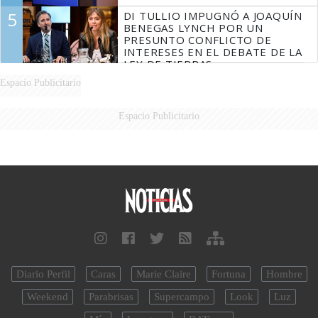
5
DI TULLIO IMPUGNÓ A JOAQUÍN
BENEGAS LYNCH POR UN
PRESUNTO CONFLICTO DE
INTERESES EN EL DEBATE DE LA
LEY DE TIERRAS
Espacio Publicitario
Espacio Publicitario
Diario Perfil
Caras
Marie Claire
Fortuna
Hombre
Weekend
Parabrisas
Supercampo
Look
Luz