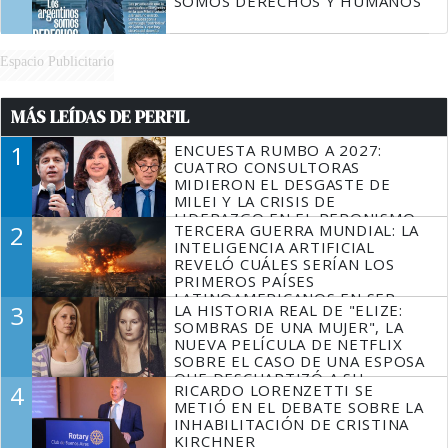
SOMOS DERECHOS Y HUMANOS
Espacio Publicitario
MÁS LEÍDAS DE PERFIL
1
ENCUESTA RUMBO A 2027:
CUATRO CONSULTORAS
MIDIERON EL DESGASTE DE
MILEI Y LA CRISIS DE
LIDERAZGO EN EL PERONISMO
2
TERCERA GUERRA MUNDIAL: LA
INTELIGENCIA ARTIFICIAL
REVELÓ CUÁLES SERÍAN LOS
PRIMEROS PAÍSES
LATINOAMERICANOS EN SER
3
LA HISTORIA REAL DE "ELIZE:
DERROTADOS
SOMBRAS DE UNA MUJER", LA
NUEVA PELÍCULA DE NETFLIX
SOBRE EL CASO DE UNA ESPOSA
QUE DESCUARTIZÓ A SU
4
RICARDO LORENZETTI SE
MARIDO
METIÓ EN EL DEBATE SOBRE LA
INHABILITACIÓN DE CRISTINA
KIRCHNER