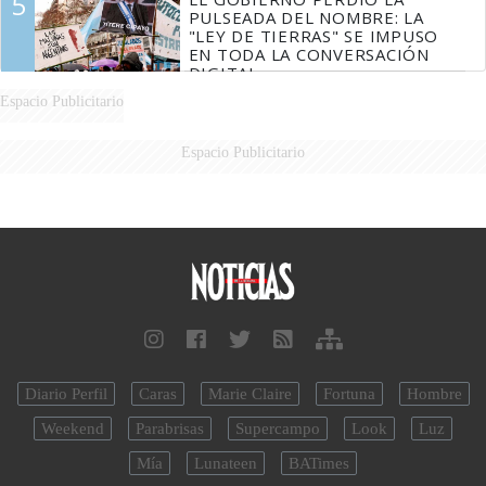
5
PULSEADA DEL NOMBRE: LA
"LEY DE TIERRAS" SE IMPUSO
EN TODA LA CONVERSACIÓN
DIGITAL
Espacio Publicitario
Espacio Publicitario
Diario Perfil
Caras
Marie Claire
Fortuna
Hombre
Weekend
Parabrisas
Supercampo
Look
Luz
Mía
Lunateen
BATimes