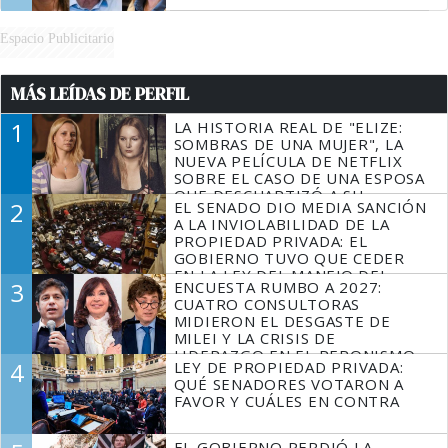
Espacio Publicitario
MÁS LEÍDAS DE PERFIL
1
LA HISTORIA REAL DE "ELIZE:
SOMBRAS DE UNA MUJER", LA
NUEVA PELÍCULA DE NETFLIX
SOBRE EL CASO DE UNA ESPOSA
QUE DESCUARTIZÓ A SU
2
EL SENADO DIO MEDIA SANCIÓN
MARIDO
A LA INVIOLABILIDAD DE LA
PROPIEDAD PRIVADA: EL
GOBIERNO TUVO QUE CEDER
EN LA LEY DEL MANEJO DEL
3
ENCUESTA RUMBO A 2027:
FUEGO
CUATRO CONSULTORAS
MIDIERON EL DESGASTE DE
MILEI Y LA CRISIS DE
LIDERAZGO EN EL PERONISMO
4
LEY DE PROPIEDAD PRIVADA:
QUÉ SENADORES VOTARON A
FAVOR Y CUÁLES EN CONTRA
EL GOBIERNO PERDIÓ LA