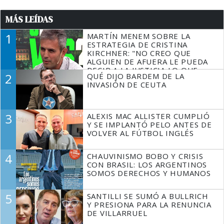
MÁS LEÍDAS
1
MARTÍN MENEM SOBRE LA
ESTRATEGIA DE CRISTINA
KIRCHNER: "NO CREO QUE
ALGUIEN DE AFUERA LE PUEDA
DECIR A LA JUSTICIA LO QUE
2
QUÉ DIJO BARDEM DE LA
TIENE QUE HACER"
INVASIÓN DE CEUTA
3
ALEXIS MAC ALLISTER CUMPLIÓ
Y SE IMPLANTÓ PELO ANTES DE
VOLVER AL FÚTBOL INGLÉS
4
CHAUVINISMO BOBO Y CRISIS
CON BRASIL: LOS ARGENTINOS
SOMOS DERECHOS Y HUMANOS
5
SANTILLI SE SUMÓ A BULLRICH
Y PRESIONA PARA LA RENUNCIA
DE VILLARRUEL