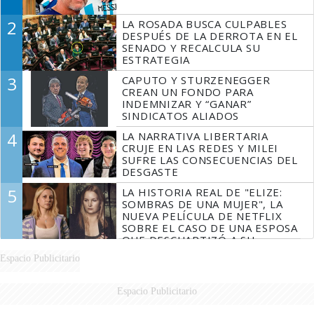
2
LA ROSADA BUSCA CULPABLES
DESPUÉS DE LA DERROTA EN EL
SENADO Y RECALCULA SU
ESTRATEGIA
3
CAPUTO Y STURZENEGGER
CREAN UN FONDO PARA
INDEMNIZAR Y “GANAR”
SINDICATOS ALIADOS
4
LA NARRATIVA LIBERTARIA
CRUJE EN LAS REDES Y MILEI
SUFRE LAS CONSECUENCIAS DEL
DESGASTE
5
LA HISTORIA REAL DE "ELIZE:
SOMBRAS DE UNA MUJER", LA
NUEVA PELÍCULA DE NETFLIX
SOBRE EL CASO DE UNA ESPOSA
QUE DESCUARTIZÓ A SU
MARIDO
Espacio Publicitario
Espacio Publicitario