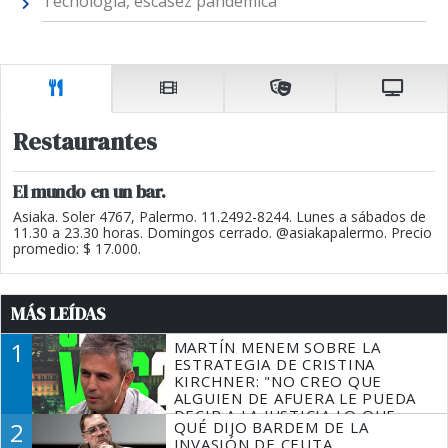
Tecnología, escasez pandémica
Restaurantes
El mundo en un bar.
Asiaka. Soler 4767, Palermo. 11.2492-8244. Lunes a sábados de
11.30 a 23.30 horas. Domingos cerrado. @asiakapalermo. Precio
promedio: $ 17.000.
MÁS LEÍDAS
1
MARTÍN MENEM SOBRE LA
ESTRATEGIA DE CRISTINA
KIRCHNER: "NO CREO QUE
ALGUIEN DE AFUERA LE PUEDA
DECIR A LA JUSTICIA LO QUE
2
QUÉ DIJO BARDEM DE LA
TIENE QUE HACER"
INVASIÓN DE CEUTA