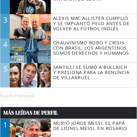
3
ALEXIS MAC ALLISTER CUMPLIÓ
Y SE IMPLANTÓ PELO ANTES DE
VOLVER AL FÚTBOL INGLÉS
4
CHAUVINISMO BOBO Y CRISIS
CON BRASIL: LOS ARGENTINOS
SOMOS DERECHOS Y HUMANOS
5
SANTILLI SE SUMÓ A BULLRICH
Y PRESIONA PARA LA RENUNCIA
DE VILLARRUEL
Espacio Publicitario
MÁS LEÍDAS DE PERFIL
1
MURIÓ JORGE MESSI, EL PAPÁ
DE LIONEL MESSI, EN ROSARIO