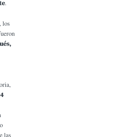
te
.
 los
fueron
ués,
oria,
14
a
to
e las