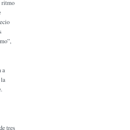
l ritmo
e
ecio
s
smo”,
n a
 la
e.
de tres