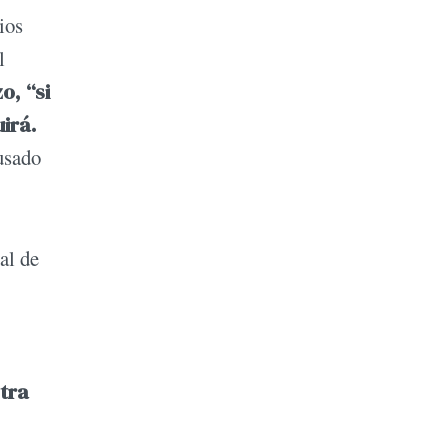
ios
l
o, “si
irá.
 usado
al de
tra