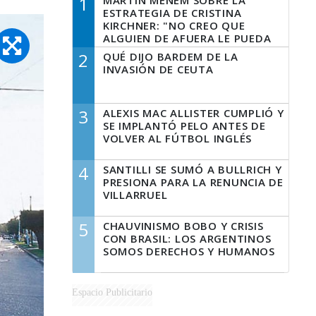
1
MARTÍN MENEM SOBRE LA
ESTRATEGIA DE CRISTINA
KIRCHNER: "NO CREO QUE
ALGUIEN DE AFUERA LE PUEDA
DECIR A LA JUSTICIA LO QUE
2
QUÉ DIJO BARDEM DE LA
TIENE QUE HACER"
INVASIÓN DE CEUTA
3
ALEXIS MAC ALLISTER CUMPLIÓ Y
SE IMPLANTÓ PELO ANTES DE
VOLVER AL FÚTBOL INGLÉS
4
SANTILLI SE SUMÓ A BULLRICH Y
PRESIONA PARA LA RENUNCIA DE
VILLARRUEL
5
CHAUVINISMO BOBO Y CRISIS
CON BRASIL: LOS ARGENTINOS
SOMOS DERECHOS Y HUMANOS
Espacio Publicitario