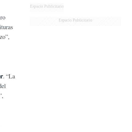
DERROTADOS
Espacio Publicitario
tro
Espacio Publicitario
ituras
zo”,
or
. “La
del
”,
l