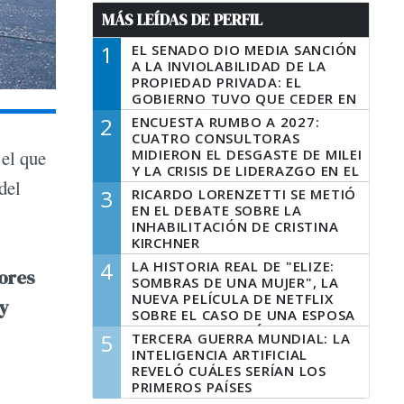
MÁS LEÍDAS DE PERFIL
1
EL SENADO DIO MEDIA SANCIÓN
A LA INVIOLABILIDAD DE LA
PROPIEDAD PRIVADA: EL
GOBIERNO TUVO QUE CEDER EN
LA LEY DEL MANEJO DEL FUEGO
2
ENCUESTA RUMBO A 2027:
CUATRO CONSULTORAS
MIDIERON EL DESGASTE DE MILEI
 el que
Y LA CRISIS DE LIDERAZGO EN EL
del
PERONISMO
3
RICARDO LORENZETTI SE METIÓ
EN EL DEBATE SOBRE LA
INHABILITACIÓN DE CRISTINA
KIRCHNER
4
LA HISTORIA REAL DE "ELIZE:
lores
SOMBRAS DE UNA MUJER", LA
NUEVA PELÍCULA DE NETFLIX
y
SOBRE EL CASO DE UNA ESPOSA
QUE DESCUARTIZÓ A SU
5
TERCERA GUERRA MUNDIAL: LA
MARIDO
INTELIGENCIA ARTIFICIAL
REVELÓ CUÁLES SERÍAN LOS
PRIMEROS PAÍSES
LATINOAMERICANOS EN SER