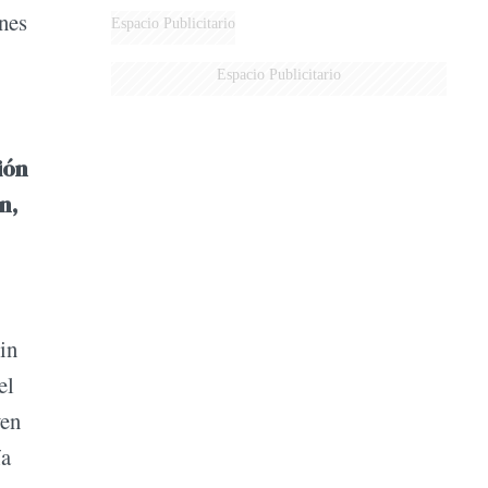
ones
AÉREA
Espacio Publicitario
Espacio Publicitario
ión
n,
in
el
ven
ía