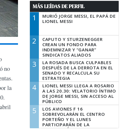
MÁS LEÍDAS DE PERFIL
1
MURIÓ JORGE MESSI, EL PAPÁ DE
LIONEL MESSI
2
CAPUTO Y STURZENEGGER
CREAN UN FONDO PARA
INDEMNIZAR Y “GANAR”
SINDICATOS ALIADOS
o
3
LA ROSADA BUSCA CULPABLES
tó no
DESPUÉS DE LA DERROTA EN EL
SENADO Y RECALCULA SU
entas.
ESTRATEGIA
4
LIONEL MESSI LLEGA A ROSARIO
or la
A LAS 20.30: VELATORIO ÍNTIMO
DE JORGE MESSI, SIN ACCESO AL
0.
PÚBLICO
abril
5
LOS AVIONES F 16
SOBREVOLARÁN EL CENTRO
PORTEÑO Y EL LUNES
PARTICIPARÁN DE LA
CELEBRACIÓN DE LA FUERZA