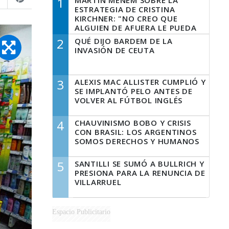
1
MARTÍN MENEM SOBRE LA
ESTRATEGIA DE CRISTINA
KIRCHNER: "NO CREO QUE
ALGUIEN DE AFUERA LE PUEDA
DECIR A LA JUSTICIA LO QUE
2
QUÉ DIJO BARDEM DE LA
TIENE QUE HACER"
INVASIÓN DE CEUTA
3
ALEXIS MAC ALLISTER CUMPLIÓ Y
SE IMPLANTÓ PELO ANTES DE
VOLVER AL FÚTBOL INGLÉS
4
CHAUVINISMO BOBO Y CRISIS
CON BRASIL: LOS ARGENTINOS
SOMOS DERECHOS Y HUMANOS
5
SANTILLI SE SUMÓ A BULLRICH Y
PRESIONA PARA LA RENUNCIA DE
VILLARRUEL
Espacio Publicitario