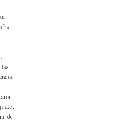
ta
ifra
.
 las
encia
taron
junto,
ena de