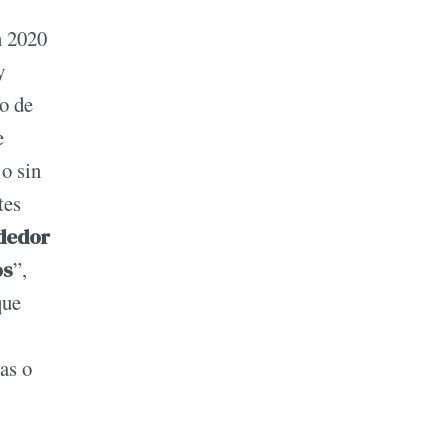
n 2020
y
o de
e
 o sin
tes
ededor
os
”,
que
as o