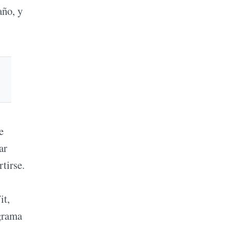
año, y
e
ar
tirse.
it,
grama