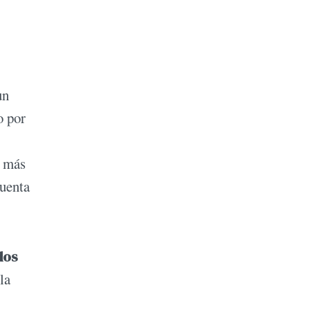
un
o por
s más
cuenta
dos
la