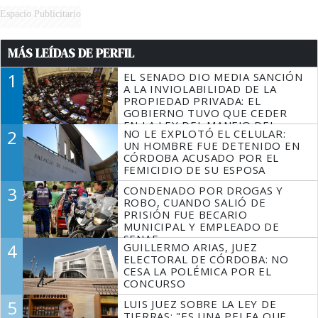
Espacio Publicitario
MÁS LEÍDAS DE PERFIL
1
EL SENADO DIO MEDIA SANCIÓN
A LA INVIOLABILIDAD DE LA
PROPIEDAD PRIVADA: EL
GOBIERNO TUVO QUE CEDER
EN LA LEY DEL MANEJO DEL
2
NO LE EXPLOTÓ EL CELULAR:
FUEGO
UN HOMBRE FUE DETENIDO EN
CÓRDOBA ACUSADO POR EL
FEMICIDIO DE SU ESPOSA
3
CONDENADO POR DROGAS Y
ROBO, CUANDO SALIÓ DE
PRISIÓN FUE BECARIO
MUNICIPAL Y EMPLEADO DE
SENAF
4
GUILLERMO ARIAS, JUEZ
ELECTORAL DE CÓRDOBA: NO
CESA LA POLÉMICA POR EL
CONCURSO
5
LUIS JUEZ SOBRE LA LEY DE
TIERRAS: "ES UNA PELEA QUE