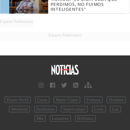
PERDIMOS, NO FUIMOS
INTELIGENTES"
Espacio Publicitario
Espacio Publicitario
Diario Perfil
Caras
Marie Claire
Fortuna
Hombre
Weekend
Parabrisas
Supercampo
Look
Luz
Mía
Lunateen
BATimes