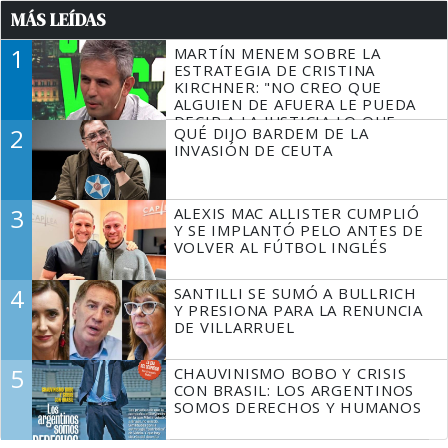
MÁS LEÍDAS
1
MARTÍN MENEM SOBRE LA
ESTRATEGIA DE CRISTINA
KIRCHNER: "NO CREO QUE
ALGUIEN DE AFUERA LE PUEDA
DECIR A LA JUSTICIA LO QUE
2
QUÉ DIJO BARDEM DE LA
TIENE QUE HACER"
INVASIÓN DE CEUTA
3
ALEXIS MAC ALLISTER CUMPLIÓ
Y SE IMPLANTÓ PELO ANTES DE
VOLVER AL FÚTBOL INGLÉS
4
SANTILLI SE SUMÓ A BULLRICH
Y PRESIONA PARA LA RENUNCIA
DE VILLARRUEL
5
CHAUVINISMO BOBO Y CRISIS
CON BRASIL: LOS ARGENTINOS
SOMOS DERECHOS Y HUMANOS