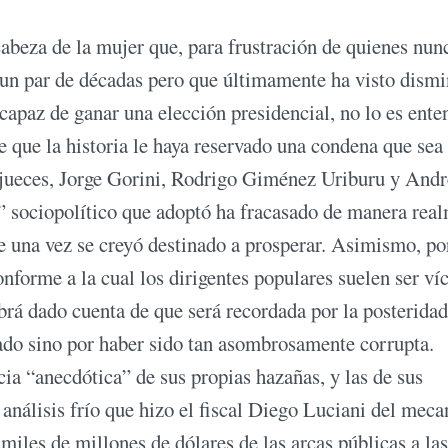
cabeza de la mujer que, para frustración de quienes nun
 un par de décadas pero que últimamente ha visto dismi
ncapaz de ganar una elección presidencial, no lo es ente
e que la historia le haya reservado una condena que sea
s jueces, Jorge Gorini, Rodrigo Giménez Uriburu y Andr
” sociopolítico que adoptó ha fracasado de manera rea
ue una vez se creyó destinado a prosperar. Asimismo, po
onforme a la cual los dirigentes populares suelen ser ví
habrá dado cuenta de que será recordada por la posterida
inado sino por haber sido tan asombrosamente corrupta.
cia “anecdótica” de sus propias hazañas, y las de sus
análisis frío que hizo el fiscal Diego Luciani del mec
miles de millones de dólares de las arcas públicas a las