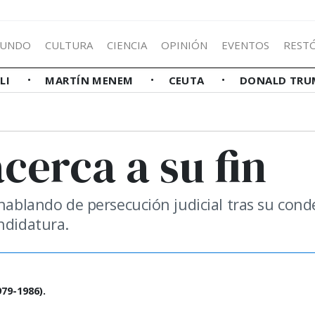
UNDO
CULTURA
CIENCIA
OPINIÓN
EVENTOS
REST
LLI
MARTÍN MENEM
CEUTA
DONALD TRU
cerca a su fin
 hablando de persecución judicial tras su cond
ndidatura.
79-1986).