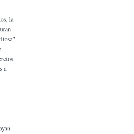
os, la
juran
xitosa”
n
cretos
s a
hayan