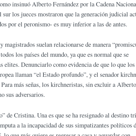
 como insinuó Alberto Fernández por la Cadena Naciona
al sur los jueces mostraron que la generación judicial ac
os por el peronismo- es muy inferior a las de antes.
 y magistrados suelan relacionarse de manera “promisc
 todos los países del mundo, ya que es normal que se
s elites. Denunciarlo como evidencia de que lo que los
ropea llaman “el Estado profundo”, y el senador kirchn
 Para más señas, los kirchneristas, sin excluir a Alberto
o sus adversarios.
” de Cristina. Una es que se ha resignado al destino tri
imputa a la incapacidad de sus simpatizantes políticos 
í, lo que más quiere es regresar a casa y aguardar con