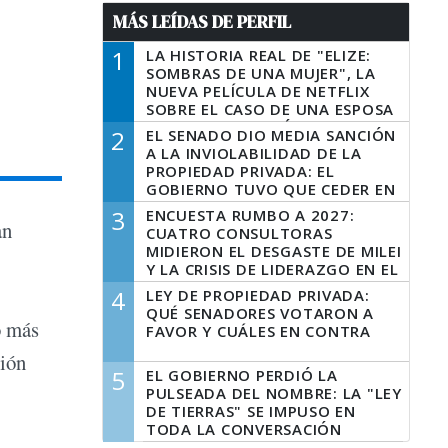
MÁS LEÍDAS DE PERFIL
1
LA HISTORIA REAL DE "ELIZE:
SOMBRAS DE UNA MUJER", LA
NUEVA PELÍCULA DE NETFLIX
SOBRE EL CASO DE UNA ESPOSA
QUE DESCUARTIZÓ A SU
2
EL SENADO DIO MEDIA SANCIÓN
MARIDO
A LA INVIOLABILIDAD DE LA
PROPIEDAD PRIVADA: EL
GOBIERNO TUVO QUE CEDER EN
LA LEY DEL MANEJO DEL FUEGO
3
ENCUESTA RUMBO A 2027:
an
CUATRO CONSULTORAS
MIDIERON EL DESGASTE DE MILEI
Y LA CRISIS DE LIDERAZGO EN EL
PERONISMO
4
LEY DE PROPIEDAD PRIVADA:
QUÉ SENADORES VOTARON A
o más
FAVOR Y CUÁLES EN CONTRA
ción
5
EL GOBIERNO PERDIÓ LA
PULSEADA DEL NOMBRE: LA "LEY
DE TIERRAS" SE IMPUSO EN
TODA LA CONVERSACIÓN
DIGITAL