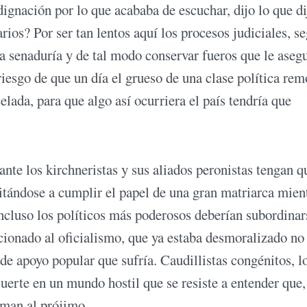
ignación por lo que acababa de escuchar, dijo lo que di
arios? Por ser tan lentos aquí los procesos judiciales, s
 senaduría y de tal modo conservar fueros que le aseg
riesgo de que un día el grueso de una clase política re
elada, para que algo así ocurriera el país tendría que
nte los kirchneristas y sus aliados peronistas tengan q
mitándose a cumplir el papel de una gran matriarca mien
ncluso los políticos más poderosos deberían subordinars
onado al oficialismo, que ya estaba desmoralizado no 
de apoyo popular que sufría. Caudillistas congénitos, l
uerte en un mundo hostil que se resiste a entender que,
aman al prójimo.