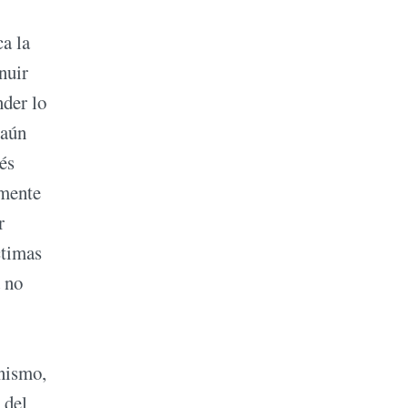
ca la
nuir
nder lo
 aún
és
lmente
r
ctimas
d no
anismo,
 del