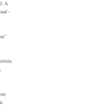
l. A
tual -
ua”
erista
,
ste
de