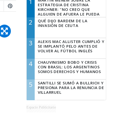
1
MARTÍN MENEM SOBRE LA
ESTRATEGIA DE CRISTINA
KIRCHNER: "NO CREO QUE
ALGUIEN DE AFUERA LE PUEDA
DECIR A LA JUSTICIA LO QUE
2
QUÉ DIJO BARDEM DE LA
TIENE QUE HACER"
INVASIÓN DE CEUTA
3
ALEXIS MAC ALLISTER CUMPLIÓ Y
SE IMPLANTÓ PELO ANTES DE
VOLVER AL FÚTBOL INGLÉS
4
CHAUVINISMO BOBO Y CRISIS
CON BRASIL: LOS ARGENTINOS
SOMOS DERECHOS Y HUMANOS
5
SANTILLI SE SUMÓ A BULLRICH Y
PRESIONA PARA LA RENUNCIA DE
VILLARRUEL
Espacio Publicitario