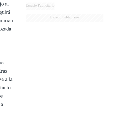
jo al
Espacio Publicitario
eguirá
Espacio Publicitario
urarían
mozada
ue
tras
e a la
tanto
os
 a