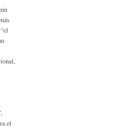
gún
emás
 “el
an
ional,
,
ra el