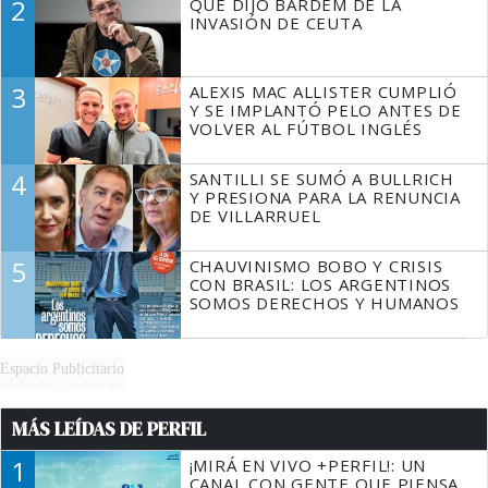
2
QUÉ DIJO BARDEM DE LA
TIENE QUE HACER"
INVASIÓN DE CEUTA
3
ALEXIS MAC ALLISTER CUMPLIÓ
Y SE IMPLANTÓ PELO ANTES DE
VOLVER AL FÚTBOL INGLÉS
4
SANTILLI SE SUMÓ A BULLRICH
Y PRESIONA PARA LA RENUNCIA
DE VILLARRUEL
5
CHAUVINISMO BOBO Y CRISIS
CON BRASIL: LOS ARGENTINOS
SOMOS DERECHOS Y HUMANOS
Espacio Publicitario
MÁS LEÍDAS DE PERFIL
1
¡MIRÁ EN VIVO +PERFIL!: UN
CANAL CON GENTE QUE PIENSA