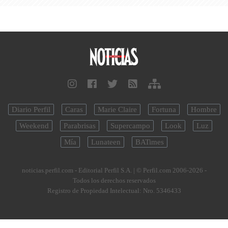
Diario Perfil
Caras
Marie Claire
Fortuna
Hombre
Weekend
Parabrisas
Supercampo
Look
Luz
Mía
Lunateen
BATimes
noticias.perfil.com - Editorial Perfil S.A.
| © Perfil.com 2006-2026 -
Todos los derechos reservados
Registro de Propiedad Intelectual: Nro. 5346433