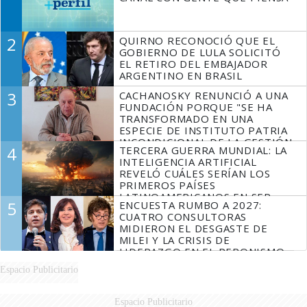
2
QUIRNO RECONOCIÓ QUE EL
GOBIERNO DE LULA SOLICITÓ
EL RETIRO DEL EMBAJADOR
ARGENTINO EN BRASIL
3
CACHANOSKY RENUNCIÓ A UNA
FUNDACIÓN PORQUE "SE HA
TRANSFORMADO EN UNA
ESPECIE DE INSTITUTO PATRIA
INCONDICIONAL DE LA GESTIÓN
4
TERCERA GUERRA MUNDIAL: LA
DE MILEI"
INTELIGENCIA ARTIFICIAL
REVELÓ CUÁLES SERÍAN LOS
PRIMEROS PAÍSES
LATINOAMERICANOS EN SER
5
ENCUESTA RUMBO A 2027:
DERROTADOS
CUATRO CONSULTORAS
MIDIERON EL DESGASTE DE
MILEI Y LA CRISIS DE
LIDERAZGO EN EL PERONISMO
Espacio Publicitario
Espacio Publicitario