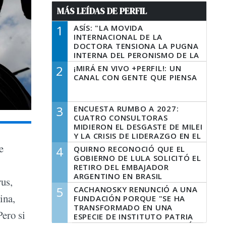
MÁS LEÍDAS DE PERFIL
1
ASÍS: "LA MOVIDA
INTERNACIONAL DE LA
DOCTORA TENSIONA LA PUGNA
INTERNA DEL PERONISMO DE LA
PROVINCIA DEL PECADO"
2
¡MIRÁ EN VIVO +PERFIL!: UN
CANAL CON GENTE QUE PIENSA
3
ENCUESTA RUMBO A 2027:
CUATRO CONSULTORAS
MIDIERON EL DESGASTE DE MILEI
Y LA CRISIS DE LIDERAZGO EN EL
PERONISMO
e
4
QUIRNO RECONOCIÓ QUE EL
GOBIERNO DE LULA SOLICITÓ EL
RETIRO DEL EMBAJADOR
ARGENTINO EN BRASIL
rus,
5
CACHANOSKY RENUNCIÓ A UNA
ina,
FUNDACIÓN PORQUE "SE HA
TRANSFORMADO EN UNA
Pero si
ESPECIE DE INSTITUTO PATRIA
INCONDICIONAL DE LA GESTIÓN