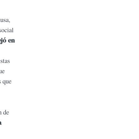
ausa,
social
jó en
stas
ue
s que
n de
a