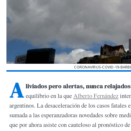
CORONAVIRUS-COVID-19-BARB
A
liviados pero alertas, nunca relajad
equilibrio en la que
Alberto Fernández
inten
argentinos. La desaceleración de los casos fatales 
sumada a las esperanzadoras novedades sobre medic
que por ahora asiste con cauteloso al pronóstico d