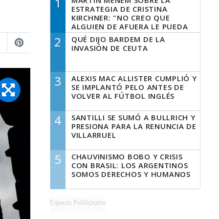
1
MARTÍN MENEM SOBRE LA
ESTRATEGIA DE CRISTINA
KIRCHNER: "NO CREO QUE
ALGUIEN DE AFUERA LE PUEDA
DECIR A LA JUSTICIA LO QUE
2
QUÉ DIJO BARDEM DE LA
TIENE QUE HACER"
INVASIÓN DE CEUTA
3
ALEXIS MAC ALLISTER CUMPLIÓ Y
SE IMPLANTÓ PELO ANTES DE
VOLVER AL FÚTBOL INGLÉS
4
SANTILLI SE SUMÓ A BULLRICH Y
PRESIONA PARA LA RENUNCIA DE
VILLARRUEL
5
CHAUVINISMO BOBO Y CRISIS
CON BRASIL: LOS ARGENTINOS
SOMOS DERECHOS Y HUMANOS
Espacio Publicitario