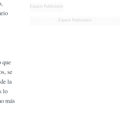
o,
DE MILEI"
Espacio Publicitario
ario
Espacio Publicitario
o que
s, se
de la
s lo
cho más