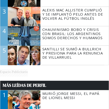
3
ALEXIS MAC ALLISTER CUMPLIÓ
Y SE IMPLANTÓ PELO ANTES DE
VOLVER AL FÚTBOL INGLÉS
4
CHAUVINISMO BOBO Y CRISIS
CON BRASIL: LOS ARGENTINOS
SOMOS DERECHOS Y HUMANOS
5
SANTILLI SE SUMÓ A BULLRICH
Y PRESIONA PARA LA RENUNCIA
DE VILLARRUEL
Espacio Publicitario
MÁS LEÍDAS DE PERFIL
1
MURIÓ JORGE MESSI, EL PAPÁ
DE LIONEL MESSI