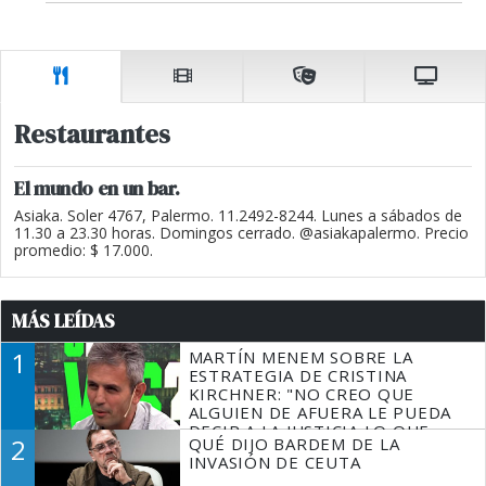
Restaurantes
El mundo en un bar.
Asiaka. Soler 4767, Palermo. 11.2492-8244. Lunes a sábados de
11.30 a 23.30 horas. Domingos cerrado. @asiakapalermo. Precio
promedio: $ 17.000.
MÁS LEÍDAS
1
MARTÍN MENEM SOBRE LA
ESTRATEGIA DE CRISTINA
KIRCHNER: "NO CREO QUE
ALGUIEN DE AFUERA LE PUEDA
DECIR A LA JUSTICIA LO QUE
2
QUÉ DIJO BARDEM DE LA
TIENE QUE HACER"
INVASIÓN DE CEUTA