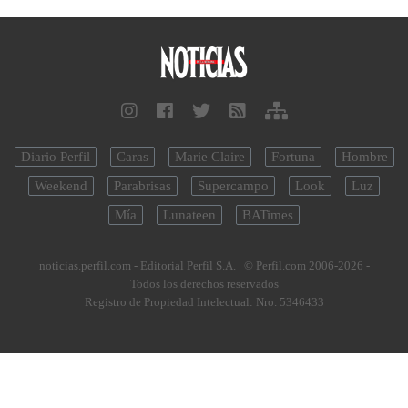
Diario Perfil
Caras
Marie Claire
Fortuna
Hombre
Weekend
Parabrisas
Supercampo
Look
Luz
Mía
Lunateen
BATimes
noticias.perfil.com - Editorial Perfil S.A.
| © Perfil.com 2006-2026 -
Todos los derechos reservados
Registro de Propiedad Intelectual: Nro. 5346433