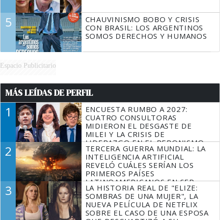
5
CHAUVINISMO BOBO Y CRISIS
CON BRASIL: LOS ARGENTINOS
SOMOS DERECHOS Y HUMANOS
Espacio Publicitario
MÁS LEÍDAS DE PERFIL
1
ENCUESTA RUMBO A 2027:
CUATRO CONSULTORAS
MIDIERON EL DESGASTE DE
MILEI Y LA CRISIS DE
LIDERAZGO EN EL PERONISMO
2
TERCERA GUERRA MUNDIAL: LA
INTELIGENCIA ARTIFICIAL
REVELÓ CUÁLES SERÍAN LOS
PRIMEROS PAÍSES
LATINOAMERICANOS EN SER
3
LA HISTORIA REAL DE "ELIZE:
DERROTADOS
SOMBRAS DE UNA MUJER", LA
NUEVA PELÍCULA DE NETFLIX
SOBRE EL CASO DE UNA ESPOSA