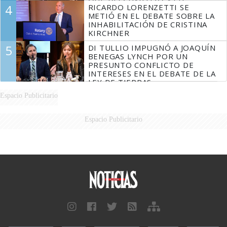
QUE DESCUARTIZÓ A SU
4
RICARDO LORENZETTI SE
MARIDO
METIÓ EN EL DEBATE SOBRE LA
INHABILITACIÓN DE CRISTINA
KIRCHNER
5
DI TULLIO IMPUGNÓ A JOAQUÍN
BENEGAS LYNCH POR UN
PRESUNTO CONFLICTO DE
INTERESES EN EL DEBATE DE LA
LEY DE TIERRAS
Espacio Publicitario
Espacio Publicitario