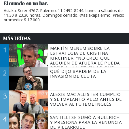
El mundo en un bar.
Asiaka. Soler 4767, Palermo. 11.2492-8244. Lunes a sábados de
11.30 a 23.30 horas. Domingos cerrado. @asiakapalermo. Precio
promedio: $ 17.000.
MÁS LEÍDAS
1
MARTÍN MENEM SOBRE LA
ESTRATEGIA DE CRISTINA
KIRCHNER: "NO CREO QUE
ALGUIEN DE AFUERA LE PUEDA
DECIR A LA JUSTICIA LO QUE
2
QUÉ DIJO BARDEM DE LA
TIENE QUE HACER"
INVASIÓN DE CEUTA
3
ALEXIS MAC ALLISTER CUMPLIÓ
Y SE IMPLANTÓ PELO ANTES DE
VOLVER AL FÚTBOL INGLÉS
4
SANTILLI SE SUMÓ A BULLRICH
Y PRESIONA PARA LA RENUNCIA
DE VILLARRUEL