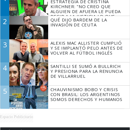
ESTRATEGIA DE CRISTINA
KIRCHNER: "NO CREO QUE
ALGUIEN DE AFUERA LE PUEDA
DECIR A LA JUSTICIA LO QUE
2
QUÉ DIJO BARDEM DE LA
TIENE QUE HACER"
INVASIÓN DE CEUTA
3
ALEXIS MAC ALLISTER CUMPLIÓ
Y SE IMPLANTÓ PELO ANTES DE
VOLVER AL FÚTBOL INGLÉS
4
SANTILLI SE SUMÓ A BULLRICH
Y PRESIONA PARA LA RENUNCIA
DE VILLARRUEL
5
CHAUVINISMO BOBO Y CRISIS
CON BRASIL: LOS ARGENTINOS
SOMOS DERECHOS Y HUMANOS
Espacio Publicitario