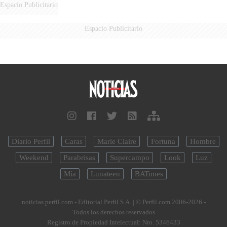
Espacio Publicitario
Espacio Publicitario
Diario Perfil
Caras
Marie Claire
Fortuna
Hombre
Weekend
Parabrisas
Supercampo
Look
Luz
Mía
Lunateen
BATimes
noticias.perfil.com - Editorial Perfil S.A.
| © Perfil.com 2006-2026 -
Todos los derechos reservados
Registro de Propiedad Intelectual: Nro. 5346433