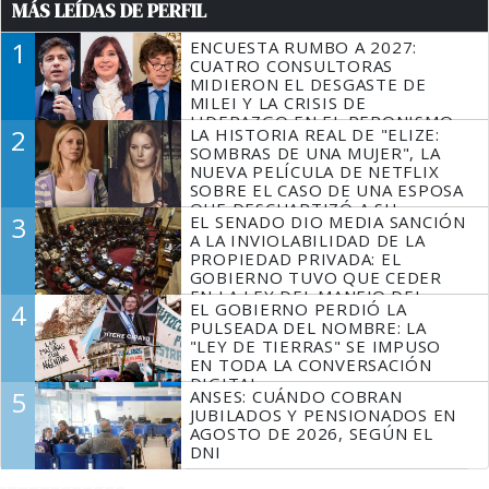
MÁS LEÍDAS DE PERFIL
1
ENCUESTA RUMBO A 2027:
CUATRO CONSULTORAS
MIDIERON EL DESGASTE DE
MILEI Y LA CRISIS DE
LIDERAZGO EN EL PERONISMO
2
LA HISTORIA REAL DE "ELIZE:
SOMBRAS DE UNA MUJER", LA
NUEVA PELÍCULA DE NETFLIX
SOBRE EL CASO DE UNA ESPOSA
QUE DESCUARTIZÓ A SU
3
EL SENADO DIO MEDIA SANCIÓN
MARIDO
A LA INVIOLABILIDAD DE LA
PROPIEDAD PRIVADA: EL
GOBIERNO TUVO QUE CEDER
EN LA LEY DEL MANEJO DEL
4
EL GOBIERNO PERDIÓ LA
FUEGO
PULSEADA DEL NOMBRE: LA
"LEY DE TIERRAS" SE IMPUSO
EN TODA LA CONVERSACIÓN
DIGITAL
5
ANSES: CUÁNDO COBRAN
JUBILADOS Y PENSIONADOS EN
AGOSTO DE 2026, SEGÚN EL
DNI