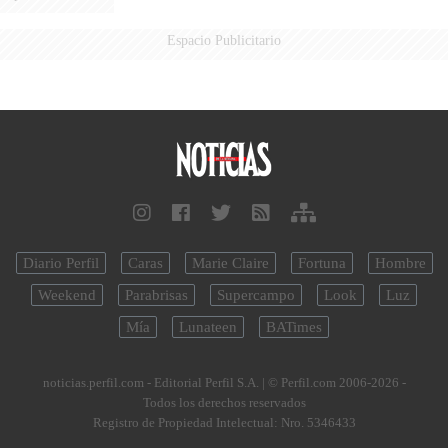
Espacio Publicitario
Diario Perfil
Caras
Marie Claire
Fortuna
Hombre
Weekend
Parabrisas
Supercampo
Look
Luz
Mía
Lunateen
BATimes
noticias.perfil.com - Editorial Perfil S.A.
| © Perfil.com 2006-2026 -
Todos los derechos reservados
Registro de Propiedad Intelectual: Nro. 5346433