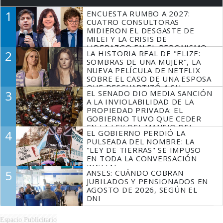
1
ENCUESTA RUMBO A 2027:
CUATRO CONSULTORAS
MIDIERON EL DESGASTE DE
MILEI Y LA CRISIS DE
LIDERAZGO EN EL PERONISMO
2
LA HISTORIA REAL DE "ELIZE:
SOMBRAS DE UNA MUJER", LA
NUEVA PELÍCULA DE NETFLIX
SOBRE EL CASO DE UNA ESPOSA
QUE DESCUARTIZÓ A SU
3
EL SENADO DIO MEDIA SANCIÓN
MARIDO
A LA INVIOLABILIDAD DE LA
PROPIEDAD PRIVADA: EL
GOBIERNO TUVO QUE CEDER
EN LA LEY DEL MANEJO DEL
4
EL GOBIERNO PERDIÓ LA
FUEGO
PULSEADA DEL NOMBRE: LA
"LEY DE TIERRAS" SE IMPUSO
EN TODA LA CONVERSACIÓN
DIGITAL
5
ANSES: CUÁNDO COBRAN
JUBILADOS Y PENSIONADOS EN
AGOSTO DE 2026, SEGÚN EL
DNI
Espacio Publicitario