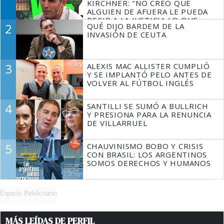
KIRCHNER: "NO CREO QUE
ALGUIEN DE AFUERA LE PUEDA
DECIR A LA JUSTICIA LO QUE
2
QUÉ DIJO BARDEM DE LA
TIENE QUE HACER"
INVASIÓN DE CEUTA
3
ALEXIS MAC ALLISTER CUMPLIÓ
Y SE IMPLANTÓ PELO ANTES DE
VOLVER AL FÚTBOL INGLÉS
4
SANTILLI SE SUMÓ A BULLRICH
Y PRESIONA PARA LA RENUNCIA
DE VILLARRUEL
5
CHAUVINISMO BOBO Y CRISIS
CON BRASIL: LOS ARGENTINOS
SOMOS DERECHOS Y HUMANOS
Espacio Publicitario
MÁS LEÍDAS DE PERFIL