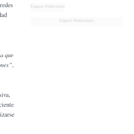
 redes
MARIDO
Espacio Publicitario
dad
Espacio Publicitario
ma que
ones”
,
siva,
ciente
izarse