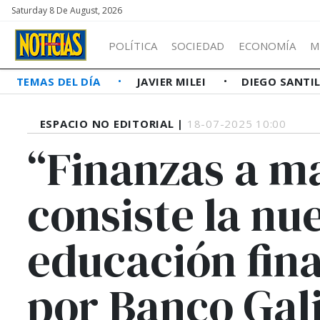
Saturday 8 De August, 2026
POLÍTICA
SOCIEDAD
ECONOMÍA
M
TEMAS DEL DÍA
JAVIER MILEI
DIEGO SANTI
ESPACIO NO EDITORIAL |
18-07-2025 10:00
“Finanzas a m
consiste la nu
educación fin
por Banco Gal