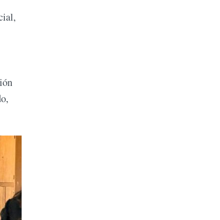
ial,
ción
do,