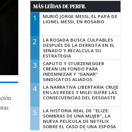
MÁS LEÍDAS DE PERFIL
1
MURIÓ JORGE MESSI, EL PAPÁ DE
LIONEL MESSI, EN ROSARIO
2
LA ROSADA BUSCA CULPABLES
DESPUÉS DE LA DERROTA EN EL
SENADO Y RECALCULA SU
ESTRATEGIA
3
CAPUTO Y STURZENEGGER
CREAN UN FONDO PARA
INDEMNIZAR Y “GANAR”
SINDICATOS ALIADOS
4
LA NARRATIVA LIBERTARIA CRUJE
EN LAS REDES Y MILEI SUFRE LAS
ación
CONSECUENCIAS DEL DESGASTE
ntas
5
LA HISTORIA REAL DE "ELIZE:
SOMBRAS DE UNA MUJER", LA
NUEVA PELÍCULA DE NETFLIX
SOBRE EL CASO DE UNA ESPOSA
QUE DESCUARTIZÓ A SU