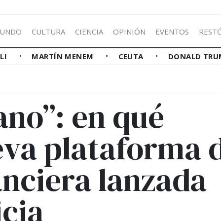
UNDO
CULTURA
CIENCIA
OPINIÓN
EVENTOS
REST
LLI
MARTÍN MENEM
CEUTA
DONALD TRU
ano”: en qué
eva plataforma 
anciera lanzada
icia