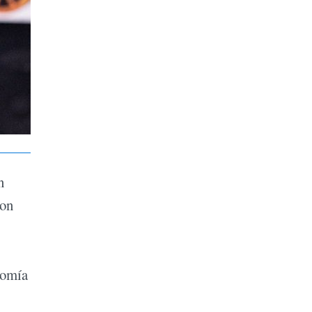
n
con
nomía