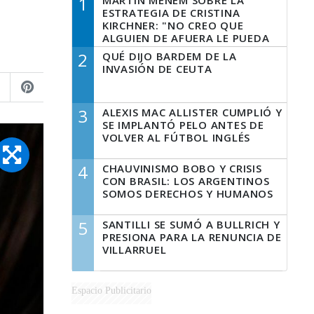
1
MARTÍN MENEM SOBRE LA
ESTRATEGIA DE CRISTINA
KIRCHNER: "NO CREO QUE
ALGUIEN DE AFUERA LE PUEDA
DECIR A LA JUSTICIA LO QUE
2
QUÉ DIJO BARDEM DE LA
TIENE QUE HACER"
INVASIÓN DE CEUTA
3
ALEXIS MAC ALLISTER CUMPLIÓ Y
SE IMPLANTÓ PELO ANTES DE
VOLVER AL FÚTBOL INGLÉS
4
CHAUVINISMO BOBO Y CRISIS
CON BRASIL: LOS ARGENTINOS
SOMOS DERECHOS Y HUMANOS
5
SANTILLI SE SUMÓ A BULLRICH Y
PRESIONA PARA LA RENUNCIA DE
VILLARRUEL
Espacio Publicitario