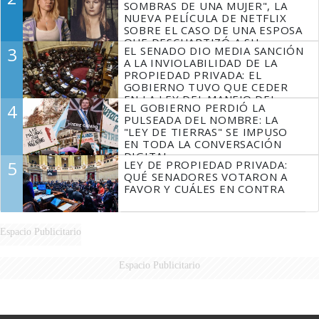
SOMBRAS DE UNA MUJER", LA
NUEVA PELÍCULA DE NETFLIX
SOBRE EL CASO DE UNA ESPOSA
QUE DESCUARTIZÓ A SU
3
EL SENADO DIO MEDIA SANCIÓN
MARIDO
A LA INVIOLABILIDAD DE LA
PROPIEDAD PRIVADA: EL
GOBIERNO TUVO QUE CEDER
EN LA LEY DEL MANEJO DEL
4
EL GOBIERNO PERDIÓ LA
FUEGO
PULSEADA DEL NOMBRE: LA
"LEY DE TIERRAS" SE IMPUSO
EN TODA LA CONVERSACIÓN
DIGITAL
5
LEY DE PROPIEDAD PRIVADA:
QUÉ SENADORES VOTARON A
FAVOR Y CUÁLES EN CONTRA
Espacio Publicitario
Espacio Publicitario