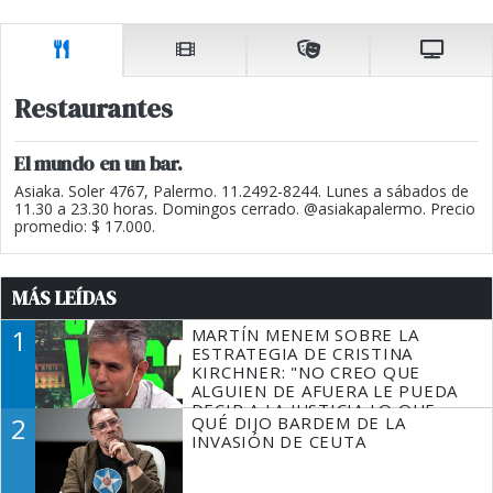
Restaurantes
El mundo en un bar.
Asiaka. Soler 4767, Palermo. 11.2492-8244. Lunes a sábados de
11.30 a 23.30 horas. Domingos cerrado. @asiakapalermo. Precio
promedio: $ 17.000.
MÁS LEÍDAS
1
MARTÍN MENEM SOBRE LA
ESTRATEGIA DE CRISTINA
KIRCHNER: "NO CREO QUE
ALGUIEN DE AFUERA LE PUEDA
DECIR A LA JUSTICIA LO QUE
2
QUÉ DIJO BARDEM DE LA
TIENE QUE HACER"
INVASIÓN DE CEUTA