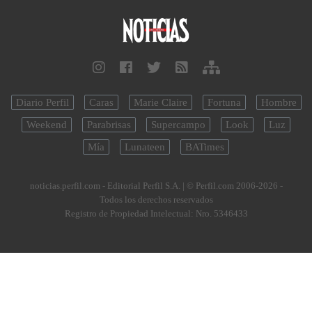
Diario Perfil
Caras
Marie Claire
Fortuna
Hombre
Weekend
Parabrisas
Supercampo
Look
Luz
Mía
Lunateen
BATimes
noticias.perfil.com - Editorial Perfil S.A.
| © Perfil.com 2006-2026 -
Todos los derechos reservados
Registro de Propiedad Intelectual: Nro. 5346433