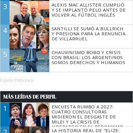
3
ALEXIS MAC ALLISTER CUMPLIÓ
Y SE IMPLANTÓ PELO ANTES DE
VOLVER AL FÚTBOL INGLÉS
4
SANTILLI SE SUMÓ A BULLRICH
Y PRESIONA PARA LA RENUNCIA
DE VILLARRUEL
5
CHAUVINISMO BOBO Y CRISIS
CON BRASIL: LOS ARGENTINOS
SOMOS DERECHOS Y HUMANOS
Espacio Publicitario
MÁS LEÍDAS DE PERFIL
1
ENCUESTA RUMBO A 2027:
CUATRO CONSULTORAS
MIDIERON EL DESGASTE DE
MILEI Y LA CRISIS DE
LIDERAZGO EN EL PERONISMO
2
LA HISTORIA REAL DE "ELIZE: