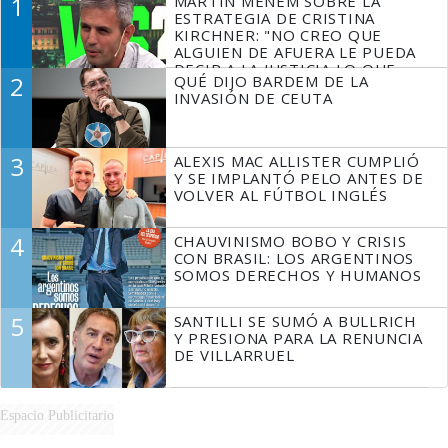
1
MARTÍN MENEM SOBRE LA
ESTRATEGIA DE CRISTINA
KIRCHNER: "NO CREO QUE
ALGUIEN DE AFUERA LE PUEDA
DECIR A LA JUSTICIA LO QUE
2
QUÉ DIJO BARDEM DE LA
TIENE QUE HACER"
INVASIÓN DE CEUTA
3
ALEXIS MAC ALLISTER CUMPLIÓ
Y SE IMPLANTÓ PELO ANTES DE
VOLVER AL FÚTBOL INGLÉS
4
CHAUVINISMO BOBO Y CRISIS
CON BRASIL: LOS ARGENTINOS
SOMOS DERECHOS Y HUMANOS
5
SANTILLI SE SUMÓ A BULLRICH
Y PRESIONA PARA LA RENUNCIA
DE VILLARRUEL
Espacio Publicitario