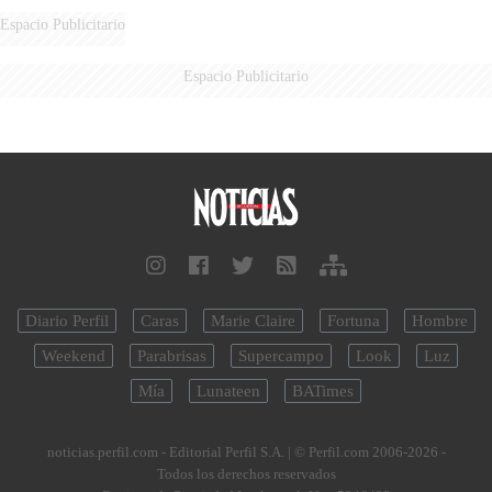
Espacio Publicitario
Espacio Publicitario
Diario Perfil
Caras
Marie Claire
Fortuna
Hombre
Weekend
Parabrisas
Supercampo
Look
Luz
Mía
Lunateen
BATimes
noticias.perfil.com - Editorial Perfil S.A.
| © Perfil.com 2006-2026 -
Todos los derechos reservados