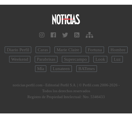
Diario Perfil
Caras
Marie Claire
Fortuna
Hombre
Weekend
Parabrisas
Supercampo
Look
Luz
Mía
Lunateen
BATimes
noticias.perfil.com - Editorial Perfil S.A.
| © Perfil.com 2006-2026 -
Todos los derechos reservados
Registro de Propiedad Intelectual: Nro. 5346433