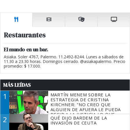
Restaurantes
El mundo en un bar.
Asiaka. Soler 4767, Palermo. 11.2492-8244. Lunes a sábados de
11.30 a 23.30 horas. Domingos cerrado. @asiakapalermo. Precio
promedio: $ 17.000.
MÁS LEÍDAS
1
MARTÍN MENEM SOBRE LA
ESTRATEGIA DE CRISTINA
KIRCHNER: "NO CREO QUE
ALGUIEN DE AFUERA LE PUEDA
DECIR A LA JUSTICIA LO QUE
2
QUÉ DIJO BARDEM DE LA
TIENE QUE HACER"
INVASIÓN DE CEUTA