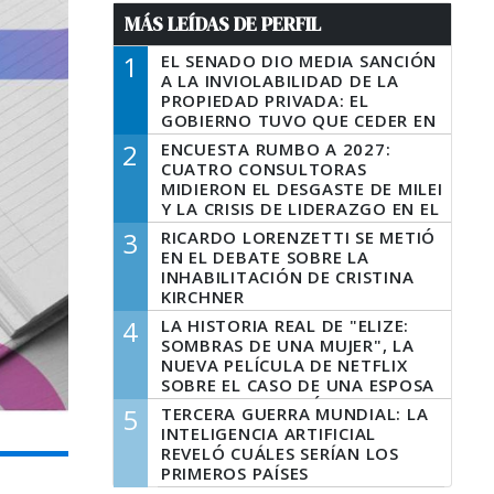
MÁS LEÍDAS DE PERFIL
1
EL SENADO DIO MEDIA SANCIÓN
A LA INVIOLABILIDAD DE LA
PROPIEDAD PRIVADA: EL
GOBIERNO TUVO QUE CEDER EN
LA LEY DEL MANEJO DEL FUEGO
2
ENCUESTA RUMBO A 2027:
CUATRO CONSULTORAS
MIDIERON EL DESGASTE DE MILEI
Y LA CRISIS DE LIDERAZGO EN EL
PERONISMO
3
RICARDO LORENZETTI SE METIÓ
EN EL DEBATE SOBRE LA
INHABILITACIÓN DE CRISTINA
KIRCHNER
4
LA HISTORIA REAL DE "ELIZE:
SOMBRAS DE UNA MUJER", LA
NUEVA PELÍCULA DE NETFLIX
SOBRE EL CASO DE UNA ESPOSA
QUE DESCUARTIZÓ A SU
5
TERCERA GUERRA MUNDIAL: LA
MARIDO
INTELIGENCIA ARTIFICIAL
REVELÓ CUÁLES SERÍAN LOS
PRIMEROS PAÍSES
LATINOAMERICANOS EN SER