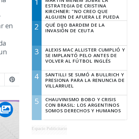
1
MARTÍN MENEM SOBRE LA
ESTRATEGIA DE CRISTINA
KIRCHNER: "NO CREO QUE
r
ALGUIEN DE AFUERA LE PUEDA
DECIR A LA JUSTICIA LO QUE
ar en
2
QUÉ DIJO BARDEM DE LA
TIENE QUE HACER"
INVASIÓN DE CEUTA
ida
3
ALEXIS MAC ALLISTER CUMPLIÓ Y
 un
SE IMPLANTÓ PELO ANTES DE
VOLVER AL FÚTBOL INGLÉS
4
SANTILLI SE SUMÓ A BULLRICH Y
PRESIONA PARA LA RENUNCIA DE
VILLARRUEL
5
CHAUVINISMO BOBO Y CRISIS
CON BRASIL: LOS ARGENTINOS
SOMOS DERECHOS Y HUMANOS
Espacio Publicitario