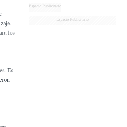
DERROTADOS
Espacio Publicitario
e
Espacio Publicitario
zaje.
ara los
es. Es
ieron
gar