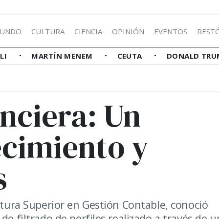
UNDO
CULTURA
CIENCIA
OPINIÓN
EVENTOS
REST
LLI
MARTÍN MENEM
CEUTA
DONALD TRU
nciera: Un
ecimiento y
s
catura Superior en Gestión Contable, conoció
de filtrado de perfiles realizado a través de 