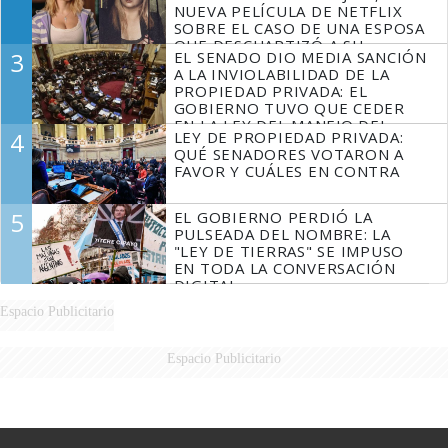
NUEVA PELÍCULA DE NETFLIX
SOBRE EL CASO DE UNA ESPOSA
QUE DESCUARTIZÓ A SU
3
EL SENADO DIO MEDIA SANCIÓN
MARIDO
A LA INVIOLABILIDAD DE LA
PROPIEDAD PRIVADA: EL
GOBIERNO TUVO QUE CEDER
EN LA LEY DEL MANEJO DEL
4
LEY DE PROPIEDAD PRIVADA:
FUEGO
QUÉ SENADORES VOTARON A
FAVOR Y CUÁLES EN CONTRA
5
EL GOBIERNO PERDIÓ LA
PULSEADA DEL NOMBRE: LA
"LEY DE TIERRAS" SE IMPUSO
EN TODA LA CONVERSACIÓN
DIGITAL
Espacio Publicitario
Espacio Publicitario