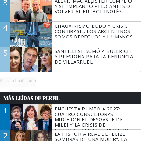
3
ALEXIS MAC ALLISTER CUMPLIÓ
Y SE IMPLANTÓ PELO ANTES DE
VOLVER AL FÚTBOL INGLÉS
4
CHAUVINISMO BOBO Y CRISIS
CON BRASIL: LOS ARGENTINOS
SOMOS DERECHOS Y HUMANOS
5
SANTILLI SE SUMÓ A BULLRICH
Y PRESIONA PARA LA RENUNCIA
DE VILLARRUEL
Espacio Publicitario
MÁS LEÍDAS DE PERFIL
1
ENCUESTA RUMBO A 2027:
CUATRO CONSULTORAS
MIDIERON EL DESGASTE DE
MILEI Y LA CRISIS DE
LIDERAZGO EN EL PERONISMO
2
LA HISTORIA REAL DE "ELIZE:
SOMBRAS DE UNA MUJER", LA