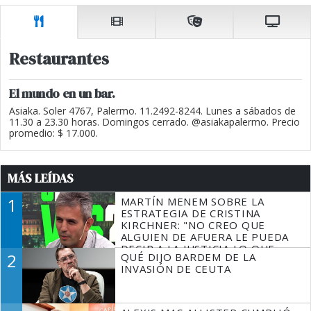
Restaurantes
El mundo en un bar.
Asiaka. Soler 4767, Palermo. 11.2492-8244. Lunes a sábados de
11.30 a 23.30 horas. Domingos cerrado. @asiakapalermo. Precio
promedio: $ 17.000.
MÁS LEÍDAS
1
MARTÍN MENEM SOBRE LA
ESTRATEGIA DE CRISTINA
KIRCHNER: "NO CREO QUE
ALGUIEN DE AFUERA LE PUEDA
DECIR A LA JUSTICIA LO QUE
2
QUÉ DIJO BARDEM DE LA
TIENE QUE HACER"
INVASIÓN DE CEUTA