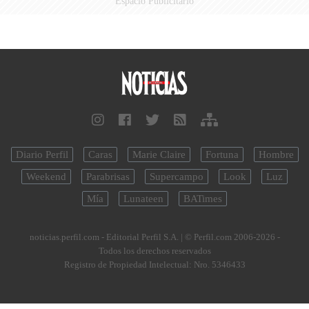
Espacio Publicitario
Diario Perfil
Caras
Marie Claire
Fortuna
Hombre
Weekend
Parabrisas
Supercampo
Look
Luz
Mía
Lunateen
BATimes
noticias.perfil.com - Editorial Perfil S.A.
| © Perfil.com 2006-2026 -
Todos los derechos reservados
Registro de Propiedad Intelectual: Nro. 5346433