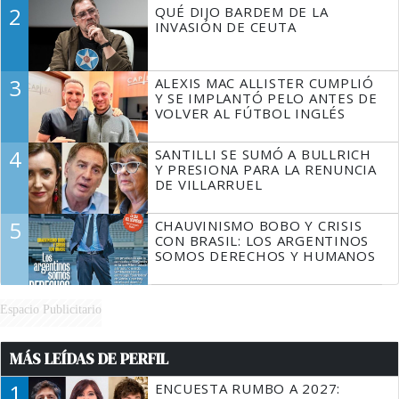
DECIR A LA JUSTICIA LO QUE
2
QUÉ DIJO BARDEM DE LA
TIENE QUE HACER"
INVASIÓN DE CEUTA
3
ALEXIS MAC ALLISTER CUMPLIÓ
Y SE IMPLANTÓ PELO ANTES DE
VOLVER AL FÚTBOL INGLÉS
4
SANTILLI SE SUMÓ A BULLRICH
Y PRESIONA PARA LA RENUNCIA
DE VILLARRUEL
5
CHAUVINISMO BOBO Y CRISIS
CON BRASIL: LOS ARGENTINOS
SOMOS DERECHOS Y HUMANOS
Espacio Publicitario
MÁS LEÍDAS DE PERFIL
1
ENCUESTA RUMBO A 2027: