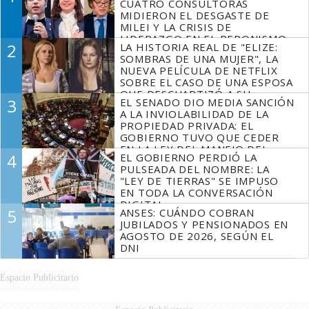
CUATRO CONSULTORAS
MIDIERON EL DESGASTE DE
MILEI Y LA CRISIS DE
LIDERAZGO EN EL PERONISMO
2
LA HISTORIA REAL DE "ELIZE:
SOMBRAS DE UNA MUJER", LA
NUEVA PELÍCULA DE NETFLIX
SOBRE EL CASO DE UNA ESPOSA
QUE DESCUARTIZÓ A SU
3
EL SENADO DIO MEDIA SANCIÓN
MARIDO
A LA INVIOLABILIDAD DE LA
PROPIEDAD PRIVADA: EL
GOBIERNO TUVO QUE CEDER
EN LA LEY DEL MANEJO DEL
4
EL GOBIERNO PERDIÓ LA
FUEGO
PULSEADA DEL NOMBRE: LA
"LEY DE TIERRAS" SE IMPUSO
EN TODA LA CONVERSACIÓN
DIGITAL
5
ANSES: CUÁNDO COBRAN
JUBILADOS Y PENSIONADOS EN
AGOSTO DE 2026, SEGÚN EL
DNI
Espacio Publicitario