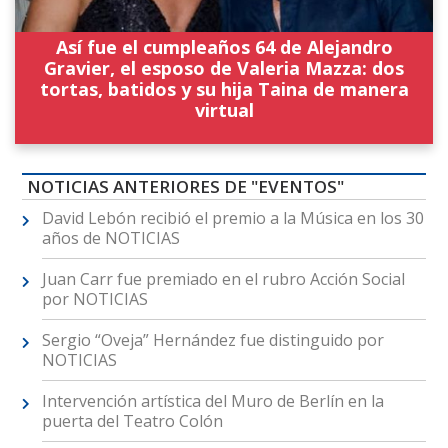
Así fue el cumpleaños 64 de Alejandro
Gravier, el esposo de Valeria Mazza: dos
tortas, batidos y su hija Taina de manera
virtual
NOTICIAS ANTERIORES DE "EVENTOS"
David Lebón recibió el premio a la Música en los 30
años de NOTICIAS
Juan Carr fue premiado en el rubro Acción Social
por NOTICIAS
Sergio “Oveja” Hernández fue distinguido por
NOTICIAS
Intervención artística del Muro de Berlín en la
puerta del Teatro Colón