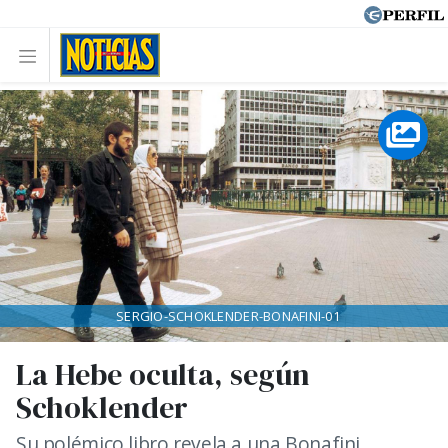
SERGIO-SCHOKLENDER-BONAFINI-01
La Hebe oculta, según
Schoklender
Su polémico libro revela a una Bonafini