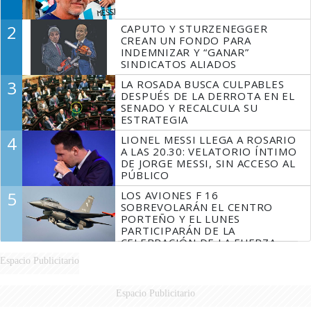
2
CAPUTO Y STURZENEGGER
CREAN UN FONDO PARA
INDEMNIZAR Y “GANAR”
SINDICATOS ALIADOS
3
LA ROSADA BUSCA CULPABLES
DESPUÉS DE LA DERROTA EN EL
SENADO Y RECALCULA SU
ESTRATEGIA
4
LIONEL MESSI LLEGA A ROSARIO
A LAS 20.30: VELATORIO ÍNTIMO
DE JORGE MESSI, SIN ACCESO AL
PÚBLICO
5
LOS AVIONES F 16
SOBREVOLARÁN EL CENTRO
PORTEÑO Y EL LUNES
PARTICIPARÁN DE LA
CELEBRACIÓN DE LA FUERZA
AÉREA
Espacio Publicitario
Espacio Publicitario