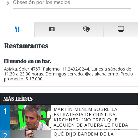
Obsesión por los medios
Restaurantes
El mundo en un bar.
Asiaka. Soler 4767, Palermo. 11.2492-8244. Lunes a sábados de
11.30 a 23.30 horas. Domingos cerrado. @asiakapalermo. Precio
promedio: $ 17.000.
MÁS LEÍDAS
1
MARTÍN MENEM SOBRE LA
ESTRATEGIA DE CRISTINA
KIRCHNER: "NO CREO QUE
ALGUIEN DE AFUERA LE PUEDA
DECIR A LA JUSTICIA LO QUE
2
QUÉ DIJO BARDEM DE LA
TIENE QUE HACER"