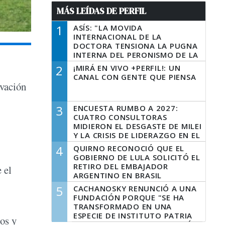
MÁS LEÍDAS DE PERFIL
1
ASÍS: "LA MOVIDA
INTERNACIONAL DE LA
DOCTORA TENSIONA LA PUGNA
INTERNA DEL PERONISMO DE LA
PROVINCIA DEL PECADO"
2
¡MIRÁ EN VIVO +PERFIL!: UN
CANAL CON GENTE QUE PIENSA
ovación
3
ENCUESTA RUMBO A 2027:
CUATRO CONSULTORAS
MIDIERON EL DESGASTE DE MILEI
Y LA CRISIS DE LIDERAZGO EN EL
PERONISMO
4
QUIRNO RECONOCIÓ QUE EL
GOBIERNO DE LULA SOLICITÓ EL
RETIRO DEL EMBAJADOR
 el
ARGENTINO EN BRASIL
5
CACHANOSKY RENUNCIÓ A UNA
FUNDACIÓN PORQUE "SE HA
TRANSFORMADO EN UNA
ESPECIE DE INSTITUTO PATRIA
tos y
INCONDICIONAL DE LA GESTIÓN