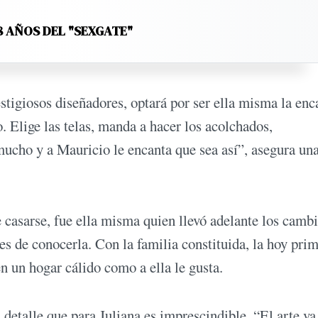
8 AÑOS DEL "SEXGATE"
stigiosos diseñadores, optará por ser ella misma la en
. Elige las telas, manda a hacer los acolchados,
mucho y a Mauricio le encanta que sea así”, asegura un
e casarse, fue ella misma quien llevó adelante los camb
es de conocerla. Con la familia constituida, la hoy pri
n un hogar cálido como a ella le gusta.
detalle que para Juliana es imprescindible. “El arte va 