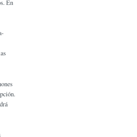
os. En
a-
las
hones
pción.
odrá
s