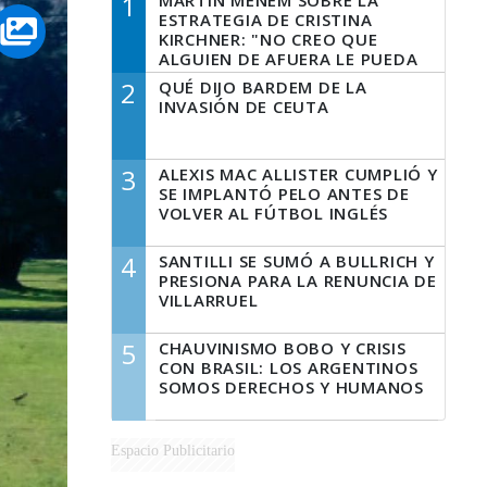
1
MARTÍN MENEM SOBRE LA
ESTRATEGIA DE CRISTINA
KIRCHNER: "NO CREO QUE
ALGUIEN DE AFUERA LE PUEDA
DECIR A LA JUSTICIA LO QUE
2
QUÉ DIJO BARDEM DE LA
TIENE QUE HACER"
INVASIÓN DE CEUTA
3
ALEXIS MAC ALLISTER CUMPLIÓ Y
SE IMPLANTÓ PELO ANTES DE
VOLVER AL FÚTBOL INGLÉS
4
SANTILLI SE SUMÓ A BULLRICH Y
PRESIONA PARA LA RENUNCIA DE
VILLARRUEL
5
CHAUVINISMO BOBO Y CRISIS
CON BRASIL: LOS ARGENTINOS
SOMOS DERECHOS Y HUMANOS
Espacio Publicitario