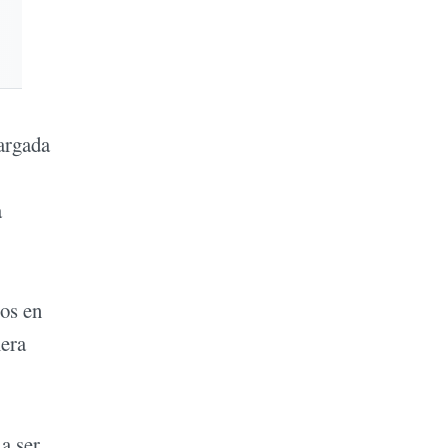
cargada
a
ios en
mera
a ser