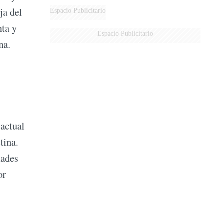
DE MILEI"
ja del
Espacio Publicitario
nta y
Espacio Publicitario
na.
 actual
tina.
dades
or