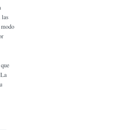
a
 las
el modo
or
 que
 La
u