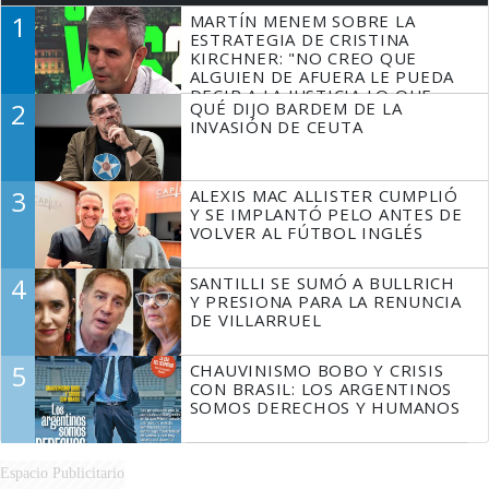
1
MARTÍN MENEM SOBRE LA
ESTRATEGIA DE CRISTINA
KIRCHNER: "NO CREO QUE
ALGUIEN DE AFUERA LE PUEDA
DECIR A LA JUSTICIA LO QUE
2
QUÉ DIJO BARDEM DE LA
TIENE QUE HACER"
INVASIÓN DE CEUTA
3
ALEXIS MAC ALLISTER CUMPLIÓ
Y SE IMPLANTÓ PELO ANTES DE
VOLVER AL FÚTBOL INGLÉS
4
SANTILLI SE SUMÓ A BULLRICH
Y PRESIONA PARA LA RENUNCIA
DE VILLARRUEL
5
CHAUVINISMO BOBO Y CRISIS
CON BRASIL: LOS ARGENTINOS
SOMOS DERECHOS Y HUMANOS
Espacio Publicitario