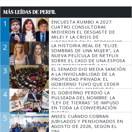
MÁS LEÍDAS DE PERFIL
1
ENCUESTA RUMBO A 2027:
CUATRO CONSULTORAS
MIDIERON EL DESGASTE DE
MILEI Y LA CRISIS DE
LIDERAZGO EN EL PERONISMO
2
LA HISTORIA REAL DE "ELIZE:
SOMBRAS DE UNA MUJER", LA
NUEVA PELÍCULA DE NETFLIX
SOBRE EL CASO DE UNA ESPOSA
QUE DESCUARTIZÓ A SU
3
EL SENADO DIO MEDIA SANCIÓN
MARIDO
A LA INVIOLABILIDAD DE LA
PROPIEDAD PRIVADA: EL
GOBIERNO TUVO QUE CEDER
EN LA LEY DEL MANEJO DEL
4
EL GOBIERNO PERDIÓ LA
FUEGO
PULSEADA DEL NOMBRE: LA
"LEY DE TIERRAS" SE IMPUSO
EN TODA LA CONVERSACIÓN
DIGITAL
5
ANSES: CUÁNDO COBRAN
JUBILADOS Y PENSIONADOS EN
AGOSTO DE 2026, SEGÚN EL
DNI