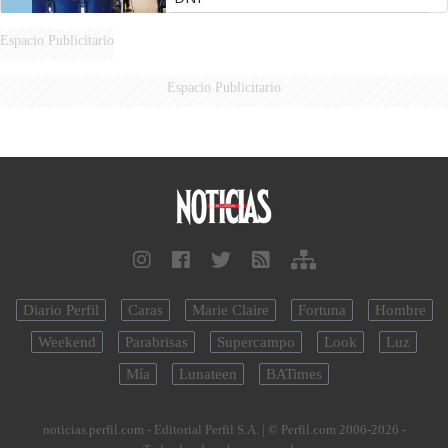
Espacio Publicitario
Espacio Publicitario
Diario Perfil
Caras
Marie Claire
Fortuna
Hombre
Weekend
Parabrisas
Supercampo
Look
Luz
Mía
Lunateen
BATimes
noticias.perfil.com - Editorial Perfil S.A.
| © Perfil.com 2006-2026 -