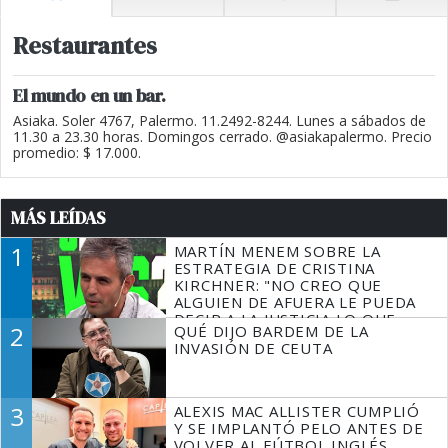
Restaurantes
El mundo en un bar.
Asiaka. Soler 4767, Palermo. 11.2492-8244. Lunes a sábados de
11.30 a 23.30 horas. Domingos cerrado. @asiakapalermo. Precio
promedio: $ 17.000.
MÁS LEÍDAS
1
MARTÍN MENEM SOBRE LA
ESTRATEGIA DE CRISTINA
KIRCHNER: "NO CREO QUE
ALGUIEN DE AFUERA LE PUEDA
DECIR A LA JUSTICIA LO QUE
2
QUÉ DIJO BARDEM DE LA
TIENE QUE HACER"
INVASIÓN DE CEUTA
3
ALEXIS MAC ALLISTER CUMPLIÓ
Y SE IMPLANTÓ PELO ANTES DE
VOLVER AL FÚTBOL INGLÉS