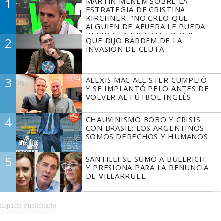
1
MARTÍN MENEM SOBRE LA
ESTRATEGIA DE CRISTINA
KIRCHNER: "NO CREO QUE
ALGUIEN DE AFUERA LE PUEDA
DECIR A LA JUSTICIA LO QUE
2
QUÉ DIJO BARDEM DE LA
TIENE QUE HACER"
INVASIÓN DE CEUTA
3
ALEXIS MAC ALLISTER CUMPLIÓ
Y SE IMPLANTÓ PELO ANTES DE
VOLVER AL FÚTBOL INGLÉS
4
CHAUVINISMO BOBO Y CRISIS
CON BRASIL: LOS ARGENTINOS
SOMOS DERECHOS Y HUMANOS
5
SANTILLI SE SUMÓ A BULLRICH
Y PRESIONA PARA LA RENUNCIA
DE VILLARRUEL
Espacio Publicitario