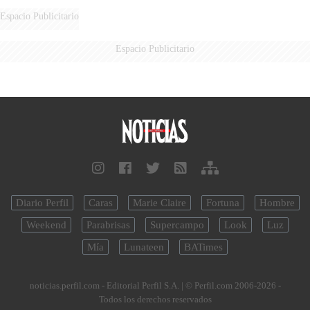
Espacio Publicitario
Espacio Publicitario
Diario Perfil
Caras
Marie Claire
Fortuna
Hombre
Weekend
Parabrisas
Supercampo
Look
Luz
Mía
Lunateen
BATimes
noticias.perfil.com - Editorial Perfil S.A.
| © Perfil.com 2006-2026 -
Todos los derechos reservados