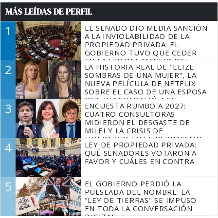
MÁS LEÍDAS DE PERFIL
1
EL SENADO DIO MEDIA SANCIÓN
A LA INVIOLABILIDAD DE LA
PROPIEDAD PRIVADA: EL
GOBIERNO TUVO QUE CEDER
EN LA LEY DEL MANEJO DEL
2
LA HISTORIA REAL DE "ELIZE:
FUEGO
SOMBRAS DE UNA MUJER", LA
NUEVA PELÍCULA DE NETFLIX
SOBRE EL CASO DE UNA ESPOSA
QUE DESCUARTIZÓ A SU
3
ENCUESTA RUMBO A 2027:
MARIDO
CUATRO CONSULTORAS
MIDIERON EL DESGASTE DE
MILEI Y LA CRISIS DE
LIDERAZGO EN EL PERONISMO
4
LEY DE PROPIEDAD PRIVADA:
QUÉ SENADORES VOTARON A
FAVOR Y CUÁLES EN CONTRA
5
EL GOBIERNO PERDIÓ LA
PULSEADA DEL NOMBRE: LA
"LEY DE TIERRAS" SE IMPUSO
EN TODA LA CONVERSACIÓN
DIGITAL