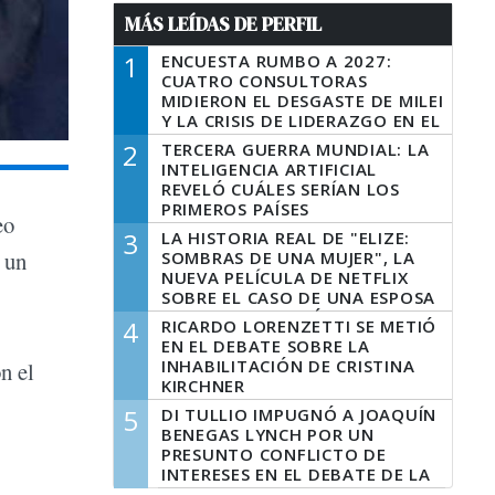
MÁS LEÍDAS DE PERFIL
1
ENCUESTA RUMBO A 2027:
CUATRO CONSULTORAS
MIDIERON EL DESGASTE DE MILEI
Y LA CRISIS DE LIDERAZGO EN EL
PERONISMO
2
TERCERA GUERRA MUNDIAL: LA
INTELIGENCIA ARTIFICIAL
REVELÓ CUÁLES SERÍAN LOS
PRIMEROS PAÍSES
eo
LATINOAMERICANOS EN SER
3
LA HISTORIA REAL DE "ELIZE:
DERROTADOS
 un
SOMBRAS DE UNA MUJER", LA
NUEVA PELÍCULA DE NETFLIX
SOBRE EL CASO DE UNA ESPOSA
QUE DESCUARTIZÓ A SU
4
RICARDO LORENZETTI SE METIÓ
MARIDO
EN EL DEBATE SOBRE LA
INHABILITACIÓN DE CRISTINA
on el
KIRCHNER
5
DI TULLIO IMPUGNÓ A JOAQUÍN
BENEGAS LYNCH POR UN
PRESUNTO CONFLICTO DE
INTERESES EN EL DEBATE DE LA
LEY DE TIERRAS