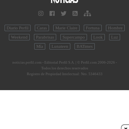
Diario Perfil
Caras
Marie Claire
Fortuna
Hombre
Weekend
Parabrisas
Supercampo
Look
Luz
Mía
Lunateen
BATimes
noticias.perfil.com - Editorial Perfil S.A.
| © Perfil.com 2006-2026 -
Todos los derechos reservados
Registro de Propiedad Intelectual: Nro. 5346433