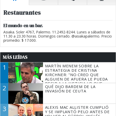
Restaurantes
El mundo en un bar.
Asiaka. Soler 4767, Palermo. 11.2492-8244. Lunes a sábados de
11.30 a 23.30 horas. Domingos cerrado. @asiakapalermo. Precio
promedio: $ 17.000.
MÁS LEÍDAS
1
MARTÍN MENEM SOBRE LA
ESTRATEGIA DE CRISTINA
KIRCHNER: "NO CREO QUE
ALGUIEN DE AFUERA LE PUEDA
DECIR A LA JUSTICIA LO QUE
2
QUÉ DIJO BARDEM DE LA
TIENE QUE HACER"
INVASIÓN DE CEUTA
3
ALEXIS MAC ALLISTER CUMPLIÓ
Y SE IMPLANTÓ PELO ANTES DE
VOLVER AL FÚTBOL INGLÉS