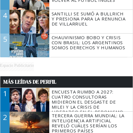
4
SANTILLI SE SUMÓ A BULLRICH
Y PRESIONA PARA LA RENUNCIA
DE VILLARRUEL
5
CHAUVINISMO BOBO Y CRISIS
CON BRASIL: LOS ARGENTINOS
SOMOS DERECHOS Y HUMANOS
Espacio Publicitario
MÁS LEÍDAS DE PERFIL
1
ENCUESTA RUMBO A 2027:
CUATRO CONSULTORAS
MIDIERON EL DESGASTE DE
MILEI Y LA CRISIS DE
LIDERAZGO EN EL PERONISMO
2
TERCERA GUERRA MUNDIAL: LA
INTELIGENCIA ARTIFICIAL
REVELÓ CUÁLES SERÍAN LOS
PRIMEROS PAÍSES