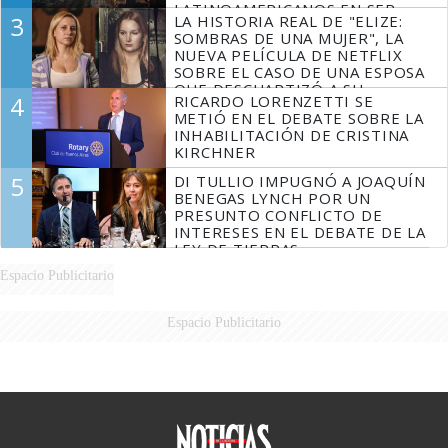
LATINOAMERICANOS EN SER
3
LA HISTORIA REAL DE "ELIZE:
DERROTADOS
SOMBRAS DE UNA MUJER", LA
NUEVA PELÍCULA DE NETFLIX
SOBRE EL CASO DE UNA ESPOSA
QUE DESCUARTIZÓ A SU
4
RICARDO LORENZETTI SE
MARIDO
METIÓ EN EL DEBATE SOBRE LA
INHABILITACIÓN DE CRISTINA
KIRCHNER
5
DI TULLIO IMPUGNÓ A JOAQUÍN
BENEGAS LYNCH POR UN
PRESUNTO CONFLICTO DE
INTERESES EN EL DEBATE DE LA
LEY DE TIERRAS
Espacio Publicitario
Espacio Publicitario