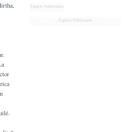
Mirtha,
Espacio Publicitario
Espacio Publicitario
r.
La
ctor
rica
un
ilé.