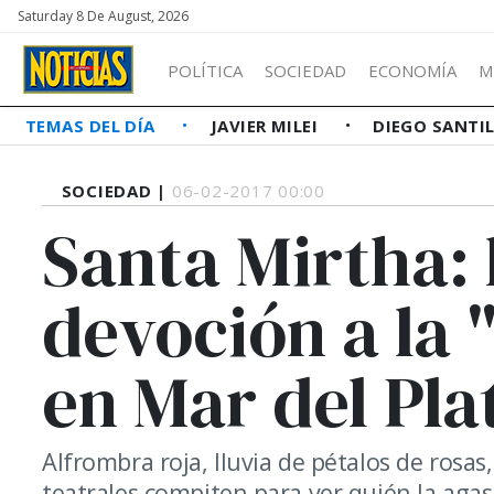
Saturday 8 De August, 2026
POLÍTICA
SOCIEDAD
ECONOMÍA
M
TEMAS DEL DÍA
JAVIER MILEI
DIEGO SANTI
SOCIEDAD |
06-02-2017 00:00
Santa Mirtha: 
devoción a la 
en Mar del Pla
Alfrombra roja, lluvia de pétalos de rosas
teatrales compiten para ver quién la agas