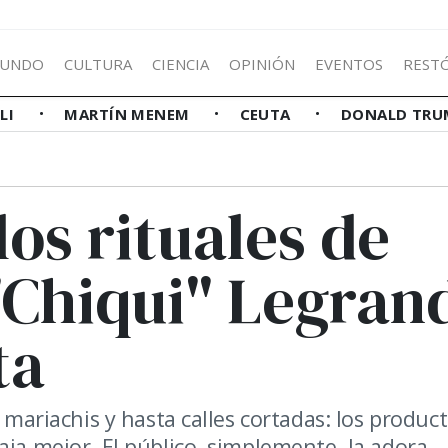
UNDO
CULTURA
CIENCIA
OPINIÓN
EVENTOS
REST
LLI
MARTÍN MENEM
CEUTA
DONALD TRU
los rituales de
"Chiqui" Legran
ta
, mariachis y hasta calles cortadas: los produc
aja mejor. El público, simplemente, la adora.