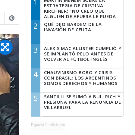
1
MARTÍN MENEM SOBRE LA
ESTRATEGIA DE CRISTINA
KIRCHNER: "NO CREO QUE
ALGUIEN DE AFUERA LE PUEDA
DECIR A LA JUSTICIA LO QUE
2
QUÉ DIJO BARDEM DE LA
TIENE QUE HACER"
INVASIÓN DE CEUTA
3
ALEXIS MAC ALLISTER CUMPLIÓ Y
SE IMPLANTÓ PELO ANTES DE
VOLVER AL FÚTBOL INGLÉS
4
CHAUVINISMO BOBO Y CRISIS
CON BRASIL: LOS ARGENTINOS
SOMOS DERECHOS Y HUMANOS
5
SANTILLI SE SUMÓ A BULLRICH Y
PRESIONA PARA LA RENUNCIA DE
VILLARRUEL
Espacio Publicitario