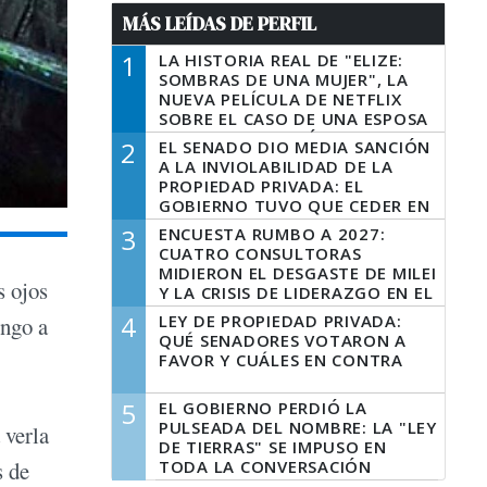
MÁS LEÍDAS DE PERFIL
1
LA HISTORIA REAL DE "ELIZE:
SOMBRAS DE UNA MUJER", LA
NUEVA PELÍCULA DE NETFLIX
SOBRE EL CASO DE UNA ESPOSA
QUE DESCUARTIZÓ A SU
2
EL SENADO DIO MEDIA SANCIÓN
MARIDO
A LA INVIOLABILIDAD DE LA
PROPIEDAD PRIVADA: EL
GOBIERNO TUVO QUE CEDER EN
LA LEY DEL MANEJO DEL FUEGO
3
ENCUESTA RUMBO A 2027:
CUATRO CONSULTORAS
MIDIERON EL DESGASTE DE MILEI
s ojos
Y LA CRISIS DE LIDERAZGO EN EL
PERONISMO
4
LEY DE PROPIEDAD PRIVADA:
engo a
QUÉ SENADORES VOTARON A
FAVOR Y CUÁLES EN CONTRA
5
EL GOBIERNO PERDIÓ LA
PULSEADA DEL NOMBRE: LA "LEY
 verla
DE TIERRAS" SE IMPUSO EN
TODA LA CONVERSACIÓN
s de
DIGITAL