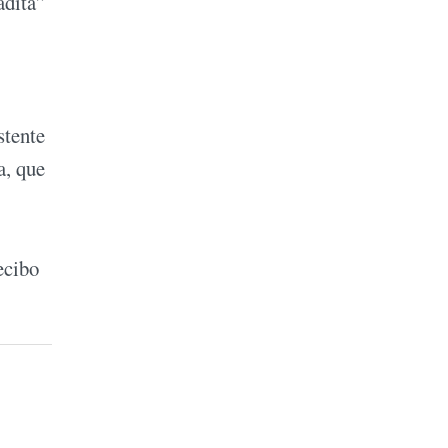
adita”
stente
a, que
ecibo