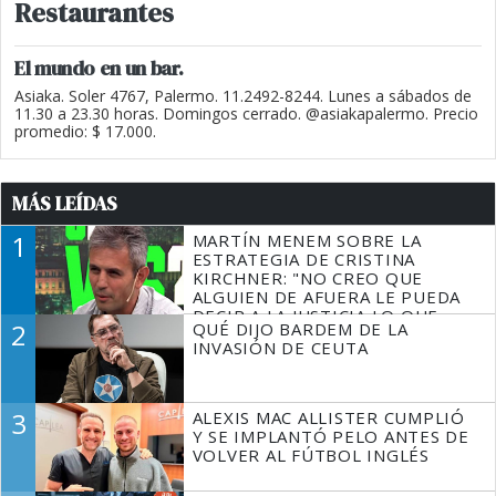
Restaurantes
El mundo en un bar.
Asiaka. Soler 4767, Palermo. 11.2492-8244. Lunes a sábados de
11.30 a 23.30 horas. Domingos cerrado. @asiakapalermo. Precio
promedio: $ 17.000.
MÁS LEÍDAS
1
MARTÍN MENEM SOBRE LA
ESTRATEGIA DE CRISTINA
KIRCHNER: "NO CREO QUE
ALGUIEN DE AFUERA LE PUEDA
DECIR A LA JUSTICIA LO QUE
2
QUÉ DIJO BARDEM DE LA
TIENE QUE HACER"
INVASIÓN DE CEUTA
3
ALEXIS MAC ALLISTER CUMPLIÓ
Y SE IMPLANTÓ PELO ANTES DE
VOLVER AL FÚTBOL INGLÉS