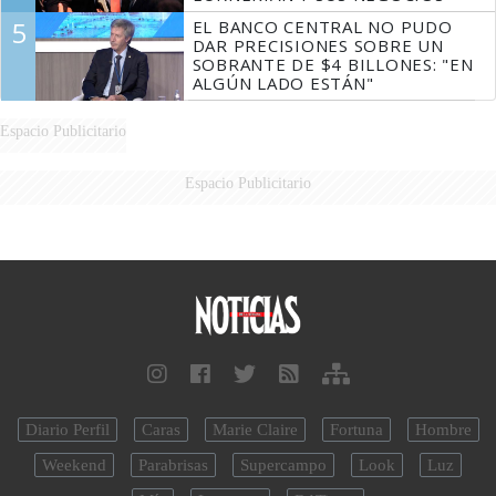
5
EL BANCO CENTRAL NO PUDO
DAR PRECISIONES SOBRE UN
SOBRANTE DE $4 BILLONES: "EN
ALGÚN LADO ESTÁN"
Espacio Publicitario
Espacio Publicitario
Diario Perfil
Caras
Marie Claire
Fortuna
Hombre
Weekend
Parabrisas
Supercampo
Look
Luz