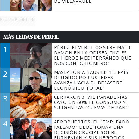
DE VILLARRUEL
Espacio Publicitario
MÁS LEÍDAS DE PERFIL
1
PÉREZ-REVERTE CONTRA MATT
DAMON EN LA ODISEA: "NO ES
EL HÉROE MEDITERRÁNEO QUE
NOS CONTÓ HOMERO"
2
MASLATÓN A BAUSILI: "EL PAÍS
DIRIGIDO POR USTEDES
AVANZA HACIA EL DESASTRE
ECONÓMICO TOTAL"
3
CERRARON 3 MIL PANADERÍAS,
CAYÓ UN 60% EL CONSUMO Y
SURGEN LAS "CUEVAS DE PAN"
4
AEROPUERTOS: EL "EMPLEADO
FALLADO" DEBE TOMAR UNA
DECISIÓN CRUCIAL SOBRE
EURNEKIAN Y SUS NEGOCIOS