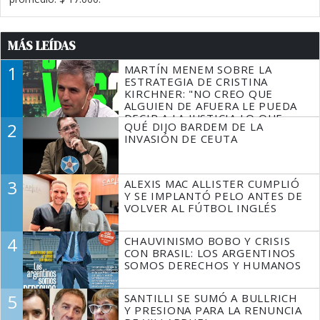
MÁS LEÍDAS
1
MARTÍN MENEM SOBRE LA
ESTRATEGIA DE CRISTINA
KIRCHNER: "NO CREO QUE
ALGUIEN DE AFUERA LE PUEDA
DECIR A LA JUSTICIA LO QUE
2
QUÉ DIJO BARDEM DE LA
TIENE QUE HACER"
INVASIÓN DE CEUTA
3
ALEXIS MAC ALLISTER CUMPLIÓ
Y SE IMPLANTÓ PELO ANTES DE
VOLVER AL FÚTBOL INGLÉS
4
CHAUVINISMO BOBO Y CRISIS
CON BRASIL: LOS ARGENTINOS
SOMOS DERECHOS Y HUMANOS
5
SANTILLI SE SUMÓ A BULLRICH
Y PRESIONA PARA LA RENUNCIA