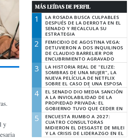
MÁS LEÍDAS DE PERFIL
1
LA ROSADA BUSCA CULPABLES
DESPUÉS DE LA DERROTA EN EL
SENADO Y RECALCULA SU
ESTRATEGIA
2
FEMICIDIO DE AGOSTINA VEGA:
DETUVIERON A DOS INQUILINOS
DE CLAUDIO BARRELIER POR
ENCUBRIMIENTO AGRAVADO
3
LA HISTORIA REAL DE "ELIZE:
SOMBRAS DE UNA MUJER", LA
NUEVA PELÍCULA DE NETFLIX
SOBRE EL CASO DE UNA ESPOSA
QUE DESCUARTIZÓ A SU
4
EL SENADO DIO MEDIA SANCIÓN
MARIDO
A LA INVIOLABILIDAD DE LA
as.
PROPIEDAD PRIVADA: EL
GOBIERNO TUVO QUE CEDER EN
LA LEY DEL MANEJO DEL FUEGO
5
ENCUESTA RUMBO A 2027:
CUATRO CONSULTORAS
l y
MIDIERON EL DESGASTE DE MILEI
Y LA CRISIS DE LIDERAZGO EN EL
esaria
PERONISMO