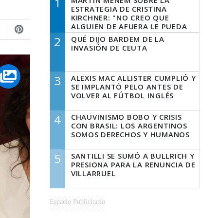
1
MARTÍN MENEM SOBRE LA
ESTRATEGIA DE CRISTINA
KIRCHNER: "NO CREO QUE
ALGUIEN DE AFUERA LE PUEDA
DECIR A LA JUSTICIA LO QUE
2
QUÉ DIJO BARDEM DE LA
TIENE QUE HACER"
INVASIÓN DE CEUTA
3
ALEXIS MAC ALLISTER CUMPLIÓ Y
SE IMPLANTÓ PELO ANTES DE
VOLVER AL FÚTBOL INGLÉS
4
CHAUVINISMO BOBO Y CRISIS
CON BRASIL: LOS ARGENTINOS
SOMOS DERECHOS Y HUMANOS
5
SANTILLI SE SUMÓ A BULLRICH Y
PRESIONA PARA LA RENUNCIA DE
VILLARRUEL
Espacio Publicitario