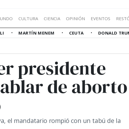
UNDO
CULTURA
CIENCIA
OPINIÓN
EVENTOS
REST
LLI
MARTÍN MENEM
CEUTA
DONALD TRU
er presidente
hablar de aborto
o
va, el mandatario rompió con un tabú de la