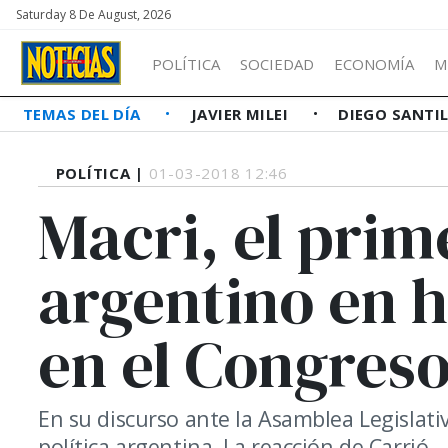
Saturday 8 De August, 2026
POLÍTICA
SOCIEDAD
ECONOMÍA
M
TEMAS DEL DÍA
JAVIER MILEI
DIEGO SANTI
POLÍTICA |
01-03-2018 12:46
Macri, el prim
argentino en 
en el Congres
En su discurso ante la Asamblea Legislati
política argentina. La reacción de Carrió.