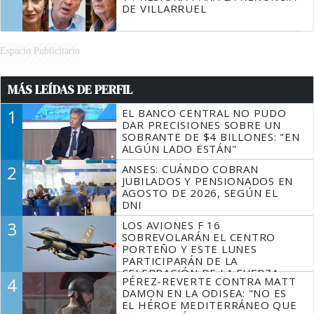
DE VILLARRUEL
Espacio Publicitario
MÁS LEÍDAS DE PERFIL
1
EL BANCO CENTRAL NO PUDO
DAR PRECISIONES SOBRE UN
SOBRANTE DE $4 BILLONES: "EN
ALGÚN LADO ESTÁN"
2
ANSES: CUÁNDO COBRAN
JUBILADOS Y PENSIONADOS EN
AGOSTO DE 2026, SEGÚN EL
DNI
3
LOS AVIONES F 16
SOBREVOLARÁN EL CENTRO
PORTEÑO Y ESTE LUNES
PARTICIPARÁN DE LA
CELEBRACIÓN DE LA FUERZA
4
PÉREZ-REVERTE CONTRA MATT
AÉREA
DAMON EN LA ODISEA: "NO ES
EL HÉROE MEDITERRÁNEO QUE