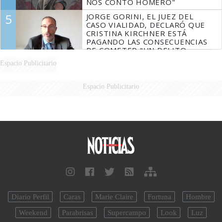
NOS CONTÓ HOMERO"
5
JORGE GORINI, EL JUEZ DEL
CASO VIALIDAD, DECLARÓ QUE
CRISTINA KIRCHNER ESTÁ
PAGANDO LAS CONSECUENCIAS
DE COMETER "UN DELITO
COMPROBADO"
Espacio Publicitario
Espacio Publicitario
Diario Perfil
Caras
Marie Claire
Fortuna
Hombre
Weekend
Parabrisas
Supercampo
Look
Luz