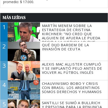
promedio: $ 17.000.
MÁS LEÍDAS
1
MARTÍN MENEM SOBRE LA
ESTRATEGIA DE CRISTINA
KIRCHNER: "NO CREO QUE
ALGUIEN DE AFUERA LE PUEDA
DECIR A LA JUSTICIA LO QUE
2
QUÉ DIJO BARDEM DE LA
TIENE QUE HACER"
INVASIÓN DE CEUTA
3
ALEXIS MAC ALLISTER CUMPLIÓ
Y SE IMPLANTÓ PELO ANTES DE
VOLVER AL FÚTBOL INGLÉS
4
CHAUVINISMO BOBO Y CRISIS
CON BRASIL: LOS ARGENTINOS
SOMOS DERECHOS Y HUMANOS
5
SANTILLI SE SUMÓ A BULLRICH
Y PRESIONA PARA LA RENUNCIA