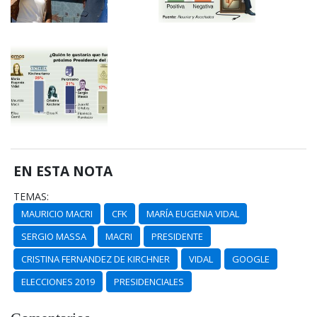
EN ESTA NOTA
TEMAS:
MAURICIO MACRI
CFK
MARÍA EUGENIA VIDAL
SERGIO MASSA
MACRI
PRESIDENTE
CRISTINA FERNANDEZ DE KIRCHNER
VIDAL
GOOGLE
ELECCIONES 2019
PRESIDENCIALES