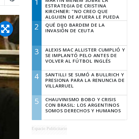
1
MARTÍN MENEM SOBRE LA
ESTRATEGIA DE CRISTINA
KIRCHNER: "NO CREO QUE
ALGUIEN DE AFUERA LE PUEDA
DECIR A LA JUSTICIA LO QUE
2
QUÉ DIJO BARDEM DE LA
TIENE QUE HACER"
INVASIÓN DE CEUTA
3
ALEXIS MAC ALLISTER CUMPLIÓ Y
SE IMPLANTÓ PELO ANTES DE
VOLVER AL FÚTBOL INGLÉS
4
SANTILLI SE SUMÓ A BULLRICH Y
PRESIONA PARA LA RENUNCIA DE
VILLARRUEL
5
CHAUVINISMO BOBO Y CRISIS
CON BRASIL: LOS ARGENTINOS
SOMOS DERECHOS Y HUMANOS
Espacio Publicitario