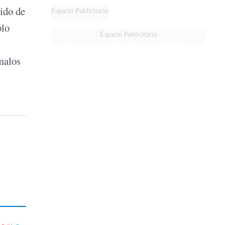
DERROTADOS
lido de
Espacio Publicitario
blo
Espacio Publicitario
malos