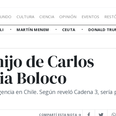
UNDO
CULTURA
CIENCIA
OPINIÓN
EVENTOS
REST
LLI
MARTÍN MENEM
CEUTA
DONALD TRU
hijo de Carlos
ia Boloco
cia en Chile. Según reveló Cadena 3, sería 
COMPARTÍ ESTA NOTA