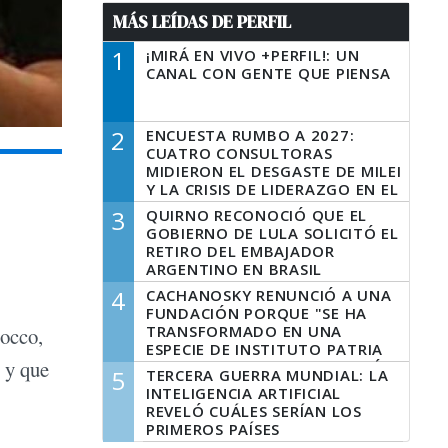
MÁS LEÍDAS DE PERFIL
1
¡MIRÁ EN VIVO +PERFIL!: UN
CANAL CON GENTE QUE PIENSA
2
ENCUESTA RUMBO A 2027:
CUATRO CONSULTORAS
MIDIERON EL DESGASTE DE MILEI
Y LA CRISIS DE LIDERAZGO EN EL
PERONISMO
3
QUIRNO RECONOCIÓ QUE EL
GOBIERNO DE LULA SOLICITÓ EL
RETIRO DEL EMBAJADOR
ARGENTINO EN BRASIL
4
CACHANOSKY RENUNCIÓ A UNA
FUNDACIÓN PORQUE "SE HA
TRANSFORMADO EN UNA
occo,
ESPECIE DE INSTITUTO PATRIA
" y que
INCONDICIONAL DE LA GESTIÓN
5
TERCERA GUERRA MUNDIAL: LA
DE MILEI"
INTELIGENCIA ARTIFICIAL
REVELÓ CUÁLES SERÍAN LOS
PRIMEROS PAÍSES
LATINOAMERICANOS EN SER