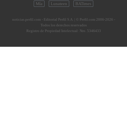
Mía
Lunateen
BATimes
noticias.perfil.com - Editorial Perfil S.A.
| © Perfil.com 2006-2026 -
Todos los derechos reservados
Registro de Propiedad Intelectual: Nro. 5346433