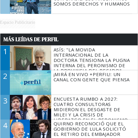
SOMOS DERECHOS Y HUMANOS
Espacio Publicitario
MÁS LEÍDAS DE PERFIL
1
ASÍS: "LA MOVIDA
INTERNACIONAL DE LA
DOCTORA TENSIONA LA PUGNA
INTERNA DEL PERONISMO DE
LA PROVINCIA DEL PECADO"
2
¡MIRÁ EN VIVO +PERFIL!: UN
CANAL CON GENTE QUE PIENSA
3
ENCUESTA RUMBO A 2027:
CUATRO CONSULTORAS
MIDIERON EL DESGASTE DE
MILEI Y LA CRISIS DE
LIDERAZGO EN EL PERONISMO
4
QUIRNO RECONOCIÓ QUE EL
GOBIERNO DE LULA SOLICITÓ
EL RETIRO DEL EMBAJADOR