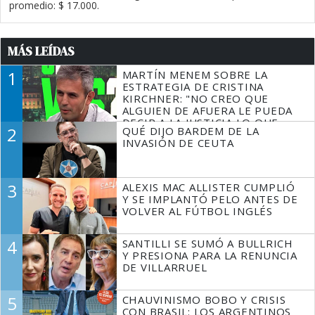
promedio: $ 17.000.
MÁS LEÍDAS
1
MARTÍN MENEM SOBRE LA
ESTRATEGIA DE CRISTINA
KIRCHNER: "NO CREO QUE
ALGUIEN DE AFUERA LE PUEDA
DECIR A LA JUSTICIA LO QUE
2
QUÉ DIJO BARDEM DE LA
TIENE QUE HACER"
INVASIÓN DE CEUTA
3
ALEXIS MAC ALLISTER CUMPLIÓ
Y SE IMPLANTÓ PELO ANTES DE
VOLVER AL FÚTBOL INGLÉS
4
SANTILLI SE SUMÓ A BULLRICH
Y PRESIONA PARA LA RENUNCIA
DE VILLARRUEL
5
CHAUVINISMO BOBO Y CRISIS
CON BRASIL: LOS ARGENTINOS