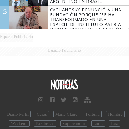
ARGENTINO EN BRASIL
5
CACHANOSKY RENUNCIÓ A UNA
FUNDACIÓN PORQUE "SE HA
TRANSFORMADO EN UNA
ESPECIE DE INSTITUTO PATRIA
INCONDICIONAL DE LA GESTIÓN
DE MILEI"
Espacio Publicitario
Espacio Publicitario
Diario Perfil
Caras
Marie Claire
Fortuna
Hombre
Weekend
Parabrisas
Supercampo
Look
Luz