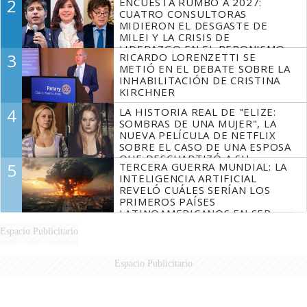
2
ENCUESTA RUMBO A 2027:
FUEGO
CUATRO CONSULTORAS
MIDIERON EL DESGASTE DE
MILEI Y LA CRISIS DE
LIDERAZGO EN EL PERONISMO
3
RICARDO LORENZETTI SE
METIÓ EN EL DEBATE SOBRE LA
INHABILITACIÓN DE CRISTINA
KIRCHNER
4
LA HISTORIA REAL DE "ELIZE:
SOMBRAS DE UNA MUJER", LA
NUEVA PELÍCULA DE NETFLIX
SOBRE EL CASO DE UNA ESPOSA
QUE DESCUARTIZÓ A SU
5
TERCERA GUERRA MUNDIAL: LA
MARIDO
INTELIGENCIA ARTIFICIAL
REVELÓ CUÁLES SERÍAN LOS
PRIMEROS PAÍSES
LATINOAMERICANOS EN SER
DERROTADOS
Espacio Publicitario
Espacio Publicitario