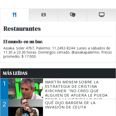
Restaurantes
El mundo en un bar.
Asiaka. Soler 4767, Palermo. 11.2492-8244. Lunes a sábados de
11.30 a 23.30 horas. Domingos cerrado. @asiakapalermo. Precio
promedio: $ 17.000.
MÁS LEÍDAS
1
MARTÍN MENEM SOBRE LA
ESTRATEGIA DE CRISTINA
KIRCHNER: "NO CREO QUE
ALGUIEN DE AFUERA LE PUEDA
DECIR A LA JUSTICIA LO QUE
2
QUÉ DIJO BARDEM DE LA
TIENE QUE HACER"
INVASIÓN DE CEUTA