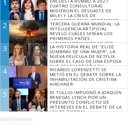
1
ENCUESTA RUMBO A 2027:
CUATRO CONSULTORAS
MIDIERON EL DESGASTE DE
MILEI Y LA CRISIS DE
LIDERAZGO EN EL PERONISMO
2
TERCERA GUERRA MUNDIAL: LA
INTELIGENCIA ARTIFICIAL
REVELÓ CUÁLES SERÍAN LOS
PRIMEROS PAÍSES
LATINOAMERICANOS EN SER
3
LA HISTORIA REAL DE "ELIZE:
DERROTADOS
SOMBRAS DE UNA MUJER", LA
NUEVA PELÍCULA DE NETFLIX
SOBRE EL CASO DE UNA ESPOSA
QUE DESCUARTIZÓ A SU
4
RICARDO LORENZETTI SE
MARIDO
METIÓ EN EL DEBATE SOBRE LA
INHABILITACIÓN DE CRISTINA
KIRCHNER
5
DI TULLIO IMPUGNÓ A JOAQUÍN
BENEGAS LYNCH POR UN
PRESUNTO CONFLICTO DE
INTERESES EN EL DEBATE DE LA
LEY DE TIERRAS
Espacio Publicitario