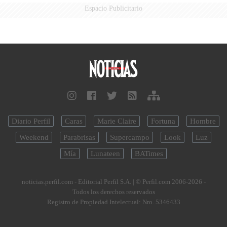
Espacio Publicitario
Diario Perfil
Caras
Marie Claire
Fortuna
Hombre
Weekend
Parabrisas
Supercampo
Look
Luz
Mía
Lunateen
BATimes
noticias.perfil.com - Editorial Perfil S.A.
| © Perfil.com 2006-2026 -
Todos los derechos reservados
Registro de Propiedad Intelectual: Nro. 5346433