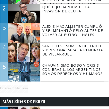
DECIR A LA JUSTICIA LO QUE
2
QUÉ DIJO BARDEM DE LA
TIENE QUE HACER"
INVASIÓN DE CEUTA
3
ALEXIS MAC ALLISTER CUMPLIÓ
Y SE IMPLANTÓ PELO ANTES DE
VOLVER AL FÚTBOL INGLÉS
4
SANTILLI SE SUMÓ A BULLRICH
Y PRESIONA PARA LA RENUNCIA
DE VILLARRUEL
5
CHAUVINISMO BOBO Y CRISIS
CON BRASIL: LOS ARGENTINOS
SOMOS DERECHOS Y HUMANOS
Espacio Publicitario
MÁS LEÍDAS DE PERFIL