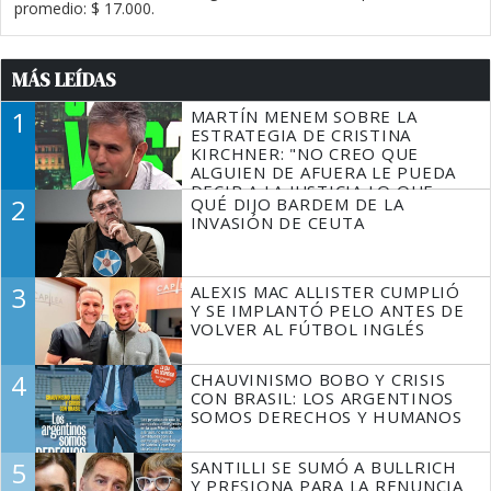
promedio: $ 17.000.
MÁS LEÍDAS
1
MARTÍN MENEM SOBRE LA
ESTRATEGIA DE CRISTINA
KIRCHNER: "NO CREO QUE
ALGUIEN DE AFUERA LE PUEDA
DECIR A LA JUSTICIA LO QUE
2
QUÉ DIJO BARDEM DE LA
TIENE QUE HACER"
INVASIÓN DE CEUTA
3
ALEXIS MAC ALLISTER CUMPLIÓ
Y SE IMPLANTÓ PELO ANTES DE
VOLVER AL FÚTBOL INGLÉS
4
CHAUVINISMO BOBO Y CRISIS
CON BRASIL: LOS ARGENTINOS
SOMOS DERECHOS Y HUMANOS
5
SANTILLI SE SUMÓ A BULLRICH
Y PRESIONA PARA LA RENUNCIA