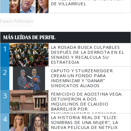
DE VILLARRUEL
Espacio Publicitario
MÁS LEÍDAS DE PERFIL
1
LA ROSADA BUSCA CULPABLES
DESPUÉS DE LA DERROTA EN EL
SENADO Y RECALCULA SU
ESTRATEGIA
2
CAPUTO Y STURZENEGGER
CREAN UN FONDO PARA
INDEMNIZAR Y “GANAR”
SINDICATOS ALIADOS
3
FEMICIDIO DE AGOSTINA VEGA:
DETUVIERON A DOS
INQUILINOS DE CLAUDIO
BARRELIER POR
ENCUBRIMIENTO AGRAVADO
4
LA HISTORIA REAL DE "ELIZE:
SOMBRAS DE UNA MUJER", LA
NUEVA PELÍCULA DE NETFLIX