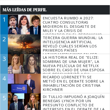
MÁS LEÍDAS DE PERFIL
1
ENCUESTA RUMBO A 2027:
CUATRO CONSULTORAS
MIDIERON EL DESGASTE DE
MILEI Y LA CRISIS DE
LIDERAZGO EN EL PERONISMO
2
TERCERA GUERRA MUNDIAL: LA
INTELIGENCIA ARTIFICIAL
REVELÓ CUÁLES SERÍAN LOS
PRIMEROS PAÍSES
LATINOAMERICANOS EN SER
3
LA HISTORIA REAL DE "ELIZE:
DERROTADOS
SOMBRAS DE UNA MUJER", LA
NUEVA PELÍCULA DE NETFLIX
SOBRE EL CASO DE UNA ESPOSA
QUE DESCUARTIZÓ A SU
4
RICARDO LORENZETTI SE
MARIDO
METIÓ EN EL DEBATE SOBRE LA
INHABILITACIÓN DE CRISTINA
KIRCHNER
5
DI TULLIO IMPUGNÓ A JOAQUÍN
BENEGAS LYNCH POR UN
PRESUNTO CONFLICTO DE
INTERESES EN EL DEBATE DE LA