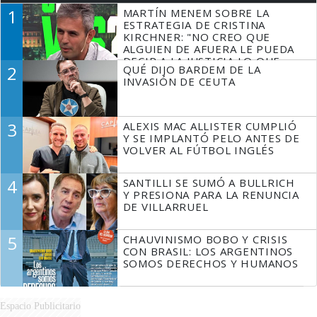
1
MARTÍN MENEM SOBRE LA
ESTRATEGIA DE CRISTINA
KIRCHNER: "NO CREO QUE
ALGUIEN DE AFUERA LE PUEDA
DECIR A LA JUSTICIA LO QUE
2
QUÉ DIJO BARDEM DE LA
TIENE QUE HACER"
INVASIÓN DE CEUTA
3
ALEXIS MAC ALLISTER CUMPLIÓ
Y SE IMPLANTÓ PELO ANTES DE
VOLVER AL FÚTBOL INGLÉS
4
SANTILLI SE SUMÓ A BULLRICH
Y PRESIONA PARA LA RENUNCIA
DE VILLARRUEL
5
CHAUVINISMO BOBO Y CRISIS
CON BRASIL: LOS ARGENTINOS
SOMOS DERECHOS Y HUMANOS
Espacio Publicitario