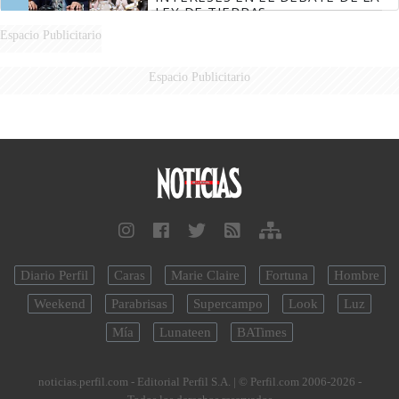
LEY DE TIERRAS
Espacio Publicitario
Espacio Publicitario
Diario Perfil
Caras
Marie Claire
Fortuna
Hombre
Weekend
Parabrisas
Supercampo
Look
Luz
Mía
Lunateen
BATimes
noticias.perfil.com - Editorial Perfil S.A.
| © Perfil.com 2006-2026 -