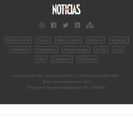
Diario Perfil
Caras
Marie Claire
Fortuna
Hombre
Weekend
Parabrisas
Supercampo
Look
Luz
Mía
Lunateen
BATimes
noticias.perfil.com - Editorial Perfil S.A.
| © Perfil.com 2006-2026 -
Todos los derechos reservados
Registro de Propiedad Intelectual: Nro. 5346433