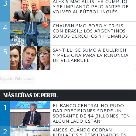
3
ALEXIS MAC ALLISTER CUMPLIÓ
Y SE IMPLANTÓ PELO ANTES DE
VOLVER AL FÚTBOL INGLÉS
4
CHAUVINISMO BOBO Y CRISIS
CON BRASIL: LOS ARGENTINOS
SOMOS DERECHOS Y HUMANOS
5
SANTILLI SE SUMÓ A BULLRICH
Y PRESIONA PARA LA RENUNCIA
DE VILLARRUEL
Espacio Publicitario
MÁS LEÍDAS DE PERFIL
1
EL BANCO CENTRAL NO PUDO
DAR PRECISIONES SOBRE UN
SOBRANTE DE $4 BILLONES: "EN
ALGÚN LADO ESTÁN"
2
ANSES: CUÁNDO COBRAN
JUBILADOS Y PENSIONADOS EN