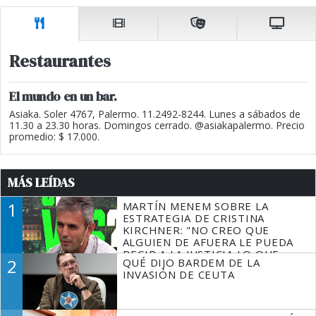
Restaurantes
El mundo en un bar.
Asiaka. Soler 4767, Palermo. 11.2492-8244. Lunes a sábados de
11.30 a 23.30 horas. Domingos cerrado. @asiakapalermo. Precio
promedio: $ 17.000.
MÁS LEÍDAS
1
MARTÍN MENEM SOBRE LA
ESTRATEGIA DE CRISTINA
KIRCHNER: "NO CREO QUE
ALGUIEN DE AFUERA LE PUEDA
DECIR A LA JUSTICIA LO QUE
2
QUÉ DIJO BARDEM DE LA
TIENE QUE HACER"
INVASIÓN DE CEUTA