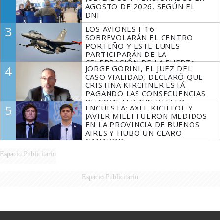
AGOSTO DE 2026, SEGÚN EL
DNI
3
LOS AVIONES F 16
SOBREVOLARÁN EL CENTRO
PORTEÑO Y ESTE LUNES
PARTICIPARÁN DE LA
CELEBRACIÓN DE LA FUERZA
4
JORGE GORINI, EL JUEZ DEL
AÉREA
CASO VIALIDAD, DECLARÓ QUE
CRISTINA KIRCHNER ESTÁ
PAGANDO LAS CONSECUENCIAS
DE COMETER "UN DELITO
5
ENCUESTA: AXEL KICILLOF Y
COMPROBADO"
JAVIER MILEI FUERON MEDIDOS
EN LA PROVINCIA DE BUENOS
AIRES Y HUBO UN CLARO
GANADOR
Espacio Publicitario
Espacio Publicitario