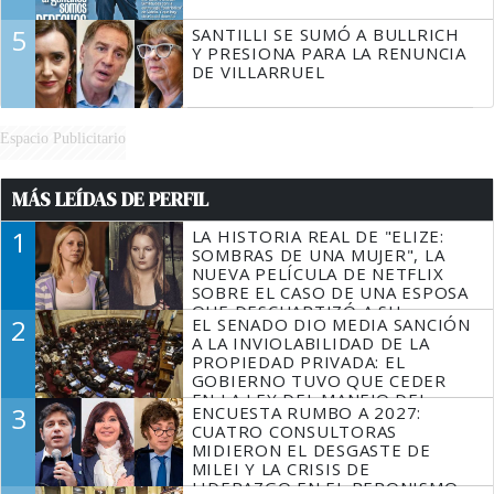
5
SANTILLI SE SUMÓ A BULLRICH
Y PRESIONA PARA LA RENUNCIA
DE VILLARRUEL
Espacio Publicitario
MÁS LEÍDAS DE PERFIL
1
LA HISTORIA REAL DE "ELIZE:
SOMBRAS DE UNA MUJER", LA
NUEVA PELÍCULA DE NETFLIX
SOBRE EL CASO DE UNA ESPOSA
QUE DESCUARTIZÓ A SU
2
EL SENADO DIO MEDIA SANCIÓN
MARIDO
A LA INVIOLABILIDAD DE LA
PROPIEDAD PRIVADA: EL
GOBIERNO TUVO QUE CEDER
EN LA LEY DEL MANEJO DEL
3
ENCUESTA RUMBO A 2027:
FUEGO
CUATRO CONSULTORAS
MIDIERON EL DESGASTE DE
MILEI Y LA CRISIS DE
LIDERAZGO EN EL PERONISMO