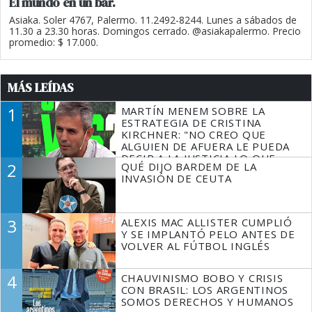
El mundo en un bar.
Asiaka. Soler 4767, Palermo. 11.2492-8244. Lunes a sábados de
11.30 a 23.30 horas. Domingos cerrado. @asiakapalermo. Precio
promedio: $ 17.000.
MÁS LEÍDAS
1
MARTÍN MENEM SOBRE LA
ESTRATEGIA DE CRISTINA
KIRCHNER: "NO CREO QUE
ALGUIEN DE AFUERA LE PUEDA
DECIR A LA JUSTICIA LO QUE
2
QUÉ DIJO BARDEM DE LA
TIENE QUE HACER"
INVASIÓN DE CEUTA
3
ALEXIS MAC ALLISTER CUMPLIÓ
Y SE IMPLANTÓ PELO ANTES DE
VOLVER AL FÚTBOL INGLÉS
4
CHAUVINISMO BOBO Y CRISIS
CON BRASIL: LOS ARGENTINOS
SOMOS DERECHOS Y HUMANOS