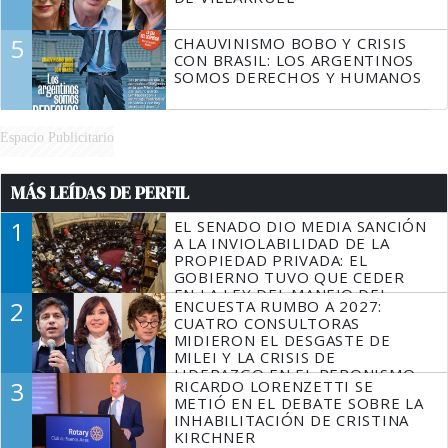
5
CHAUVINISMO BOBO Y CRISIS
CON BRASIL: LOS ARGENTINOS
SOMOS DERECHOS Y HUMANOS
Espacio Publicitario
MÁS LEÍDAS DE PERFIL
1
EL SENADO DIO MEDIA SANCIÓN
A LA INVIOLABILIDAD DE LA
PROPIEDAD PRIVADA: EL
GOBIERNO TUVO QUE CEDER
EN LA LEY DEL MANEJO DEL
2
ENCUESTA RUMBO A 2027:
FUEGO
CUATRO CONSULTORAS
MIDIERON EL DESGASTE DE
MILEI Y LA CRISIS DE
LIDERAZGO EN EL PERONISMO
3
RICARDO LORENZETTI SE
METIÓ EN EL DEBATE SOBRE LA
INHABILITACIÓN DE CRISTINA
KIRCHNER