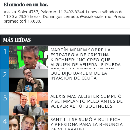
El mundo en un bar.
Asiaka. Soler 4767, Palermo. 11.2492-8244. Lunes a sábados de
11.30 a 23.30 horas. Domingos cerrado. @asiakapalermo. Precio
promedio: $ 17.000.
MÁS LEÍDAS
1
MARTÍN MENEM SOBRE LA
ESTRATEGIA DE CRISTINA
KIRCHNER: "NO CREO QUE
ALGUIEN DE AFUERA LE PUEDA
DECIR A LA JUSTICIA LO QUE
2
QUÉ DIJO BARDEM DE LA
TIENE QUE HACER"
INVASIÓN DE CEUTA
3
ALEXIS MAC ALLISTER CUMPLIÓ
Y SE IMPLANTÓ PELO ANTES DE
VOLVER AL FÚTBOL INGLÉS
4
SANTILLI SE SUMÓ A BULLRICH
Y PRESIONA PARA LA RENUNCIA
DE VILLARRUEL