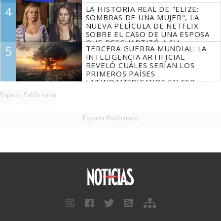
4
LA HISTORIA REAL DE "ELIZE:
SOMBRAS DE UNA MUJER", LA
NUEVA PELÍCULA DE NETFLIX
SOBRE EL CASO DE UNA ESPOSA
QUE DESCUARTIZÓ A SU
5
TERCERA GUERRA MUNDIAL: LA
MARIDO
INTELIGENCIA ARTIFICIAL
REVELÓ CUÁLES SERÍAN LOS
PRIMEROS PAÍSES
LATINOAMERICANOS EN SER
DERROTADOS
Espacio Publicitario
Espacio Publicitario