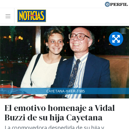
CAYETANA-Y-FER-1985
El emotivo homenaje a Vidal
Buzzi de su hija Cayetana
La conmovedora despedida de su hija y