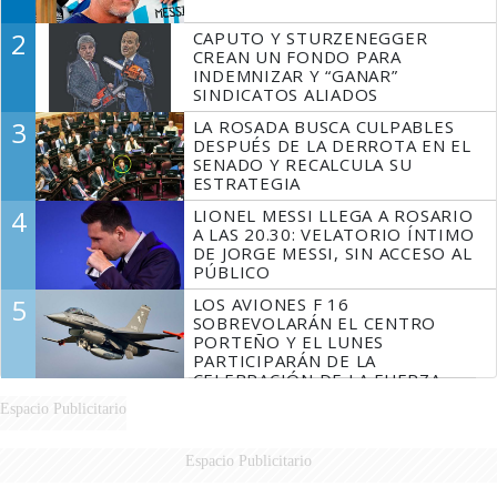
2
CAPUTO Y STURZENEGGER
CREAN UN FONDO PARA
INDEMNIZAR Y “GANAR”
SINDICATOS ALIADOS
3
LA ROSADA BUSCA CULPABLES
DESPUÉS DE LA DERROTA EN EL
SENADO Y RECALCULA SU
ESTRATEGIA
4
LIONEL MESSI LLEGA A ROSARIO
A LAS 20.30: VELATORIO ÍNTIMO
DE JORGE MESSI, SIN ACCESO AL
PÚBLICO
5
LOS AVIONES F 16
SOBREVOLARÁN EL CENTRO
PORTEÑO Y EL LUNES
PARTICIPARÁN DE LA
CELEBRACIÓN DE LA FUERZA
AÉREA
Espacio Publicitario
Espacio Publicitario