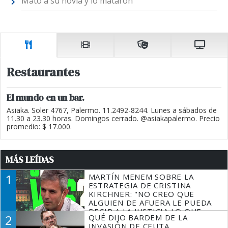
Mató a su novia y lo mataron
Restaurantes
El mundo en un bar.
Asiaka. Soler 4767, Palermo. 11.2492-8244. Lunes a sábados de
11.30 a 23.30 horas. Domingos cerrado. @asiakapalermo. Precio
promedio: $ 17.000.
MÁS LEÍDAS
1
MARTÍN MENEM SOBRE LA
ESTRATEGIA DE CRISTINA
KIRCHNER: "NO CREO QUE
ALGUIEN DE AFUERA LE PUEDA
DECIR A LA JUSTICIA LO QUE
2
QUÉ DIJO BARDEM DE LA
TIENE QUE HACER"
INVASIÓN DE CEUTA