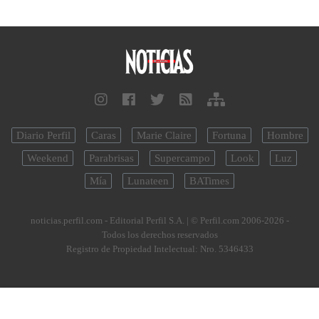
Diario Perfil
Caras
Marie Claire
Fortuna
Hombre
Weekend
Parabrisas
Supercampo
Look
Luz
Mía
Lunateen
BATimes
noticias.perfil.com - Editorial Perfil S.A.
| © Perfil.com 2006-2026 -
Todos los derechos reservados
Registro de Propiedad Intelectual: Nro. 5346433