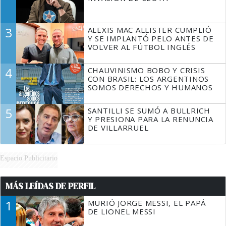
3
ALEXIS MAC ALLISTER CUMPLIÓ
Y SE IMPLANTÓ PELO ANTES DE
VOLVER AL FÚTBOL INGLÉS
4
CHAUVINISMO BOBO Y CRISIS
CON BRASIL: LOS ARGENTINOS
SOMOS DERECHOS Y HUMANOS
5
SANTILLI SE SUMÓ A BULLRICH
Y PRESIONA PARA LA RENUNCIA
DE VILLARRUEL
Espacio Publicitario
MÁS LEÍDAS DE PERFIL
1
MURIÓ JORGE MESSI, EL PAPÁ
DE LIONEL MESSI