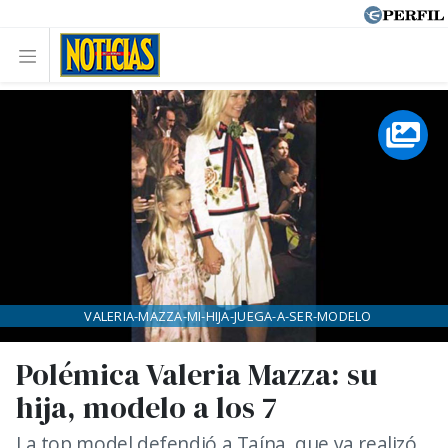
VALERIA-MAZZA-MI-HIJA-JUEGA-A-SER-MODELO
Polémica Valeria Mazza: su
hija, modelo a los 7
La top model defendió a Taína, que ya realizó