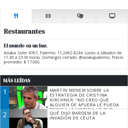
Restaurantes
El mundo en un bar.
Asiaka. Soler 4767, Palermo. 11.2492-8244. Lunes a sábados de
11.30 a 23.30 horas. Domingos cerrado. @asiakapalermo. Precio
promedio: $ 17.000.
MÁS LEÍDAS
1
MARTÍN MENEM SOBRE LA
ESTRATEGIA DE CRISTINA
KIRCHNER: "NO CREO QUE
ALGUIEN DE AFUERA LE PUEDA
DECIR A LA JUSTICIA LO QUE
2
QUÉ DIJO BARDEM DE LA
TIENE QUE HACER"
INVASIÓN DE CEUTA